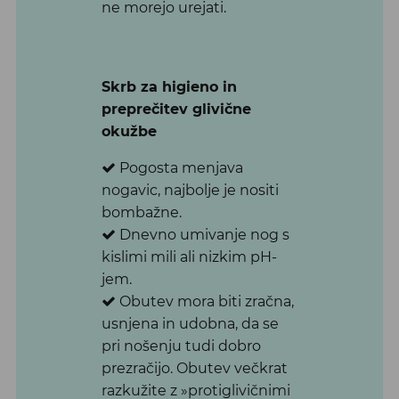
ne morejo urejati.
Skrb za higieno in
preprečitev glivične
okužbe
Pogosta menjava
nogavic, najbolje je nositi
bombažne.
Dnevno umivanje nog s
kislimi mili ali nizkim pH-
jem.
Obutev mora biti zračna,
usnjena in udobna, da se
pri nošenju tudi dobro
prezračijo. Obutev večkrat
razkužite z »protiglivičnimi