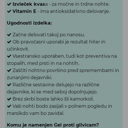
Izvleček kvas
a - za močne in trdne nohte.
Vitamin E
- ima antioksidativno delovanje.
Ugodnosti izdelka:
Začne delovati takoj po nanosu.
Ob pravočasni uporabi je rezultat hiter in
učinkovit.
Vsestransko uporaben, tudi kot preventiva na
stopalih, med prsti in na nohtih.
Zaščiti nohtno površino pred spremembami in
zunanjimi dejavniki.
Različne sestavine delujejo na različne
dejavnike, ki se med seboj dopolnjujejo.
Brez skrbi boste lahko šli kamorkoli.
Vaši nohti bodo zasijali v polnem pogledu in
marsikdo vam bo zavidal.
Komu je namenjen Gel proti glivicam?