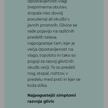
izpostavljenosti vlagi
(neprimerna obutev,
stopala niso dovolj
posušena) ali okužbi v
javnih prostorih. Glivice se
rade pojavijo na različnih
predelih telesa,
najpogosteje tam, kjer je
večja izpostavljenost na
vlago, topoloto in tako so
pogoji za razvoj glivičnih
okužb večji. To so predeli
nog, stopal, nohtov, v
predelu med prsti in kjer se
koža stika.
Najpogostejši simptomi
razvoja glivic