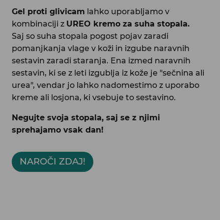
Gel proti glivicam
lahko uporabljamo v
kombinaciji z
UREO kremo za suha stopala.
Saj so suha stopala pogost pojav zaradi
pomanjkanja vlage v koži in izgube naravnih
sestavin zaradi staranja. Ena izmed naravnih
sestavin, ki se z leti izgublja iz kože je "sečnina ali
urea", vendar jo lahko nadomestimo z uporabo
kreme ali losjona, ki vsebuje to sestavino.
Negujte svoja stopala, saj se z njimi
sprehajamo vsak dan!
NAROČI ZDAJ!