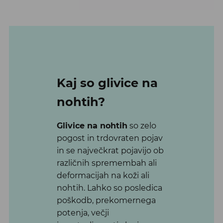
Kaj so glivice na
nohtih?
Glivice na nohtih
so zelo
pogost in trdovraten pojav
in se največkrat
pojavijo ob
različnih spremembah ali
deformacijah na koži ali
nohtih. Lahko so posledica
poškodb, prekomernega
potenja, večji