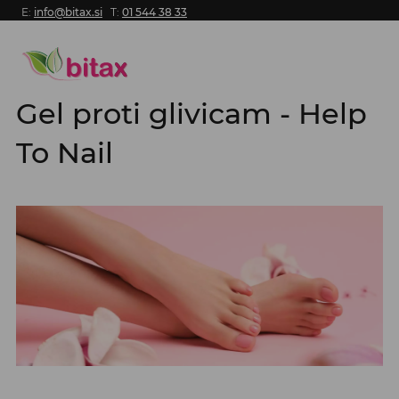
E:
info@bitax.si
T:
01 544 38 33
Gel proti glivicam - Help
To Nail