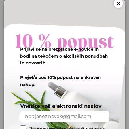
M
ed prsti, kjer je največ
vlage in toplote ter so
odlični pogoji za
razmnoževanje glivic.
O
kužba stopal se opazi
kot razpokana koža, se
Prijavi se na brezplačne e-novice in
lušči, je srbeča in pordela.
bodi na tekočem o akcijskih ponudbah
Ali so glivice na nohtih
in novostih.
nalezljive?
Prejel/a boš 10% popust na enkraten
JA. Glivice na nohtih so zelo
nakup.
zelo in hitro nalezljive na
drugega človeka,
predvsem med sorodniki
Vnesite vaš elektronski naslov
ali najbližjimi. Prav zaradi
tega jih imajo mnogi ljudje,
ker se prenašajo hitro.
Strinjam se s pravilnikom zasebnosti, ki ga najdete