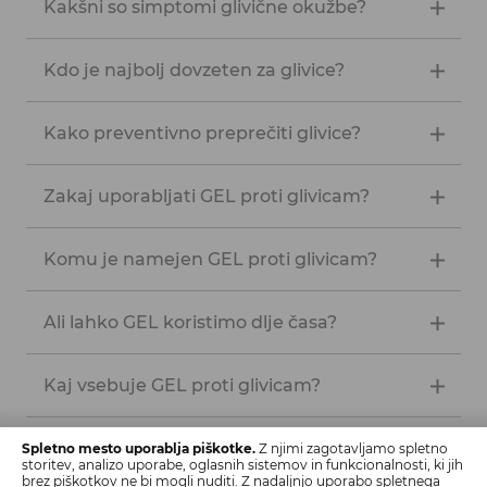
Kakšni so simptomi glivične okužbe?
Kdo je najbolj dovzeten za glivice?
Kako preventivno preprečiti glivice?
Zakaj uporabljati GEL proti glivicam?
Komu je namejen GEL proti glivicam?
Ali lahko GEL koristimo dlje časa?
Kaj vsebuje GEL proti glivicam?
Kakšen vonj ima GEL?
Spletno mesto uporablja piškotke.
Z njimi zagotavljamo spletno
storitev, analizo uporabe, oglasnih sistemov in funkcionalnosti, ki jih
brez piškotkov ne bi mogli nuditi. Z nadaljnjo uporabo spletnega