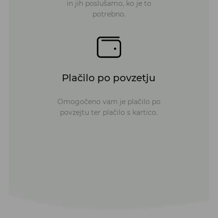
in jih poslušamo, ko je to
potrebno.
Plačilo po povzetju
Omogočeno vam je plačilo po
povzejtu ter plačilo s kartico.