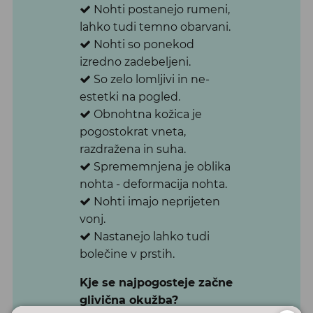
N
ohti postanejo rumeni,
lahko tudi temno obarvani.
N
ohti so ponekod
izredno zadebeljeni.
S
o zelo lomljivi in ne-
estetki na pogled.
O
bnohtna kožica je
pogostokrat vneta,
razdražena in suha.
S
prememnjena je oblika
nohta - deformacija nohta.
N
ohti imajo neprijeten
vonj.
N
astanejo lahko tudi
bolečine v prstih.
Kje se najpogosteje začne
glivična okužba?