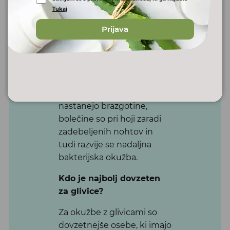
Vsako glivično okužbo je
Tukaj
potrebno začeti zdraviti
Prijava
takoj, da se ne prenaša
naprej na druge osebe. V
kolikor glivic na nohtih in
drugje na koži ne zdravimo
pravočasno, so posledice
zelo zaskrbljujoče. Na koži
nastanejo brazgotine,
bolečine so pri hoji zaradi
zadebeljenih nohtov in
tudi razvije se nadaljna
bakterijska okužba.
Kdo je najbolj dovzeten
za
glivice?
Za okužbe z glivicami so
dovzetnejše osebe, ki imajo