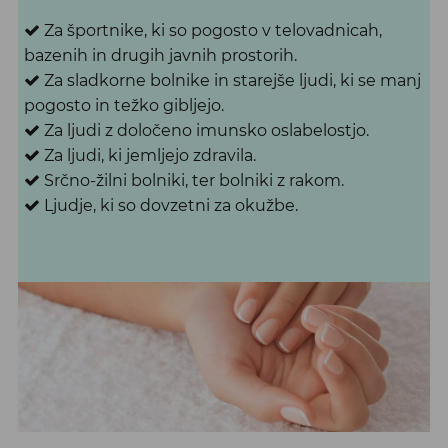
Z
a športnike, ki so pogosto v telovadnicah,
bazenih in drugih javnih prostorih.
Z
a sladkorne bolnike in starejše ljudi, ki se manj
pogosto in težko gibljejo.
Z
a ljudi z določeno imunsko oslabelostjo.
Z
a ljudi, ki jemljejo zdravila.
S
rčno-žilni bolniki, ter bolniki z rakom.
L
judje, ki so dovzetni za okužbe.