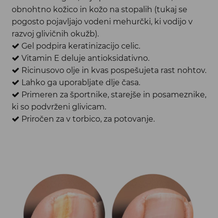
obnohtno kožico in kožo na stopalih (tukaj se
pogosto pojavljajo vodeni mehurčki, ki vodijo v
razvoj glivičnih okužb).
G
el podpira keratinizacijo celic.
V
itamin E deluje antioksidativno.
R
icinusovo olje in kvas pospešujeta rast nohtov.
Lahko ga uporabljate dlje časa.
Primeren za športnike, starejše in posameznike,
ki so podvrženi glivicam.
Priročen za v torbico, za potovanje.