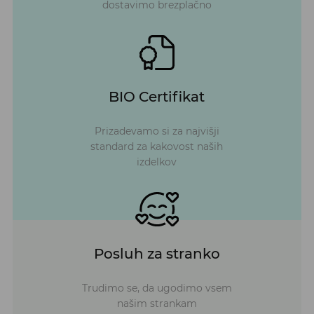
dostavimo brezplačno
BIO Certifikat
Prizadevamo si za najvišji
standard za kakovost naših
izdelkov
Posluh za stranko
Trudimo se, da ugodimo vsem
našim strankam