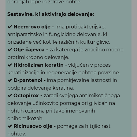
ohranjati lepe in zdrave nohte.
Sestavine, ki aktivirajo delovanje:
Neem-ovo olje -
ima protibakterijsko,
antiparazitsko in fungicidno delovanje, ki
prizadene več kot 14 različnih kultur glivic.
Olje čajevca -
za katerega je značilno močno
protimikrobno delovanje.
Hidroliziran keratin -
vključen v proces
keratinizacije in regeneracije nohtne površine.
D-pantenol -
ima pomirjevalne lastnosti in
podpira delovanje keratina.
Octopirox -
zaradi svojega antimikotičnega
delovanje učinkovito pomaga pri glivicah na
nohtih oziroma pri tako imenovanih
onihomikozah.
Ricinusovo olje -
pomaga za hitrjšo rast
nohtov.