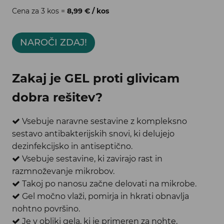
Cena za 3 kos =
8,99 € / kos
NAROČI ZDAJ!
Zakaj je GEL proti glivicam
dobra rešitev?
Vsebuje
naravne sestavine z kompleksno
sestavo antibakterijskih snovi, ki delujejo
dezinfekcijsko in antiseptično.
V
sebuje sestavine, ki zavirajo rast in
razmnoževanje mikrobov.
T
akoj po nanosu začne delovati na mikrobe.
G
el močno vlaži, pomirja in hkrati obnavlja
nohtno površino.
J
e v obliki gela, ki je primeren za nohte,