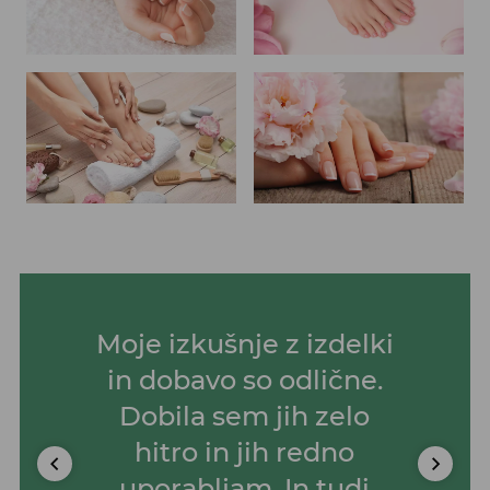
Moje izkušnje z izdelki
in dobavo so odlične.
Dobila sem jih zelo
hitro in jih redno
uporabljam. In tudi