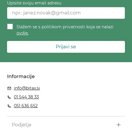
Upisite svoju email adresu
Slažem se s politikom privatnosti koja se nalazi
ovdje.
Prijavi se
Informacije
info@bitax.si
01 544 38 33
051 636 652
Podjetje