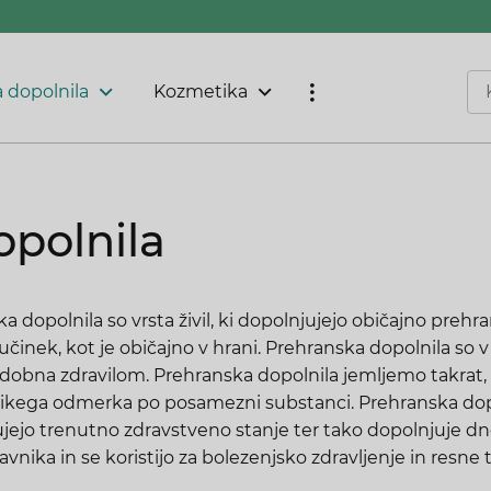
 dopolnila
Kozmetika
opolnila
a dopolnila so vrsta živil, ki dopolnjujejo običajno prehra
i učinek, kot je običajno v hrani. Prehranska dopolnila so v
odobna zdravilom. Prehranska dopolnila jemljemo takrat
likega odmerka po posamezni substanci. Prehranska dopolni
šujejo trenutno zdravstveno stanje ter tako dopolnjuje d
ravnika in se koristijo za bolezenjsko zdravljenje in resne 