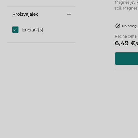
Magnezijev k
soli. Magne
Proizvajalec
za delovanje 
vzdrževanju 
normalni sint
Na zalogi
Encian (5)
Redna cena
6,
49
€
/