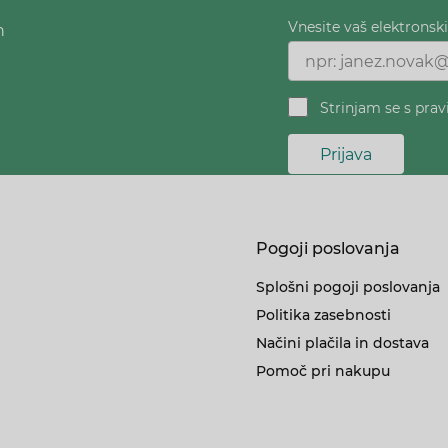
Vnesite vaš elektronsk
h
Strinjam se s prav
Prijava
Pogoji poslovanja
Splošni pogoji poslovanja
Politika zasebnosti
Načini plačila in dostava
Pomoč pri nakupu