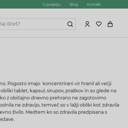
O podjetju
Blog
Kontakt
no. Pogosto imajo koncentrirani vir hranil ali večji
 obliki tablet, kapsul, sirupov, praškov in so glede na
, ko z običajno dnevno prehrano ne zagotovimo
la ne zdravijo, temveč so v lažji obliki kot zdravila
nevno živilo. Medtem ko so zdravila predpisana s
težave.