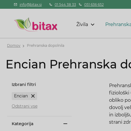
info@bitax.si
01 544 38 33
051 636 652
Živila
Prehranska
Domov
Prehranska dopolnila
Encian Prehranska d
Izbrani filtri
Prehransk
fiziološk
Encian
obliko p
Odstrani vse
dovolj ve
in izbolj
strani zd
Kategorija