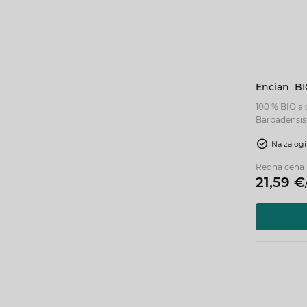
Encian
BI
100 % BIO al
Barbadensis
sistema in s
Na zalogi
brez dodatk
Redna cena
21,
59
€