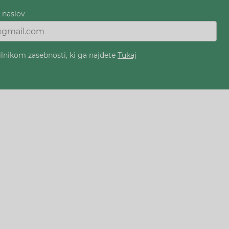
i naslov
ilnikom zasebnosti, ki ga najdete
Tukaj