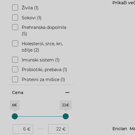
Prikaži ve
Živila (1)
Sokovi (1)
Prehranska dopolnila
(5)
Holesterol, srce, kri,
ožilje (2)
Imunski sistem (1)
Probiotiki, prebava (1)
Proteini za mišice (1)
Razstrupljanje, jetra,
Cena
sečila (1)
6€
22€
Sklepi, kosti, zobje, (1)
Stres, energija (1)
Vitamini, minerali (1)
Encian
Ma
€
€