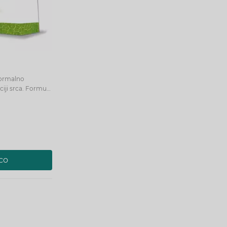
normalno
ca. Formula
 vitamin B1 in
co