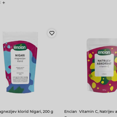
č
gnezijev klorid Nigari, 200 g
Encian
Vitamin C, Natrijev 