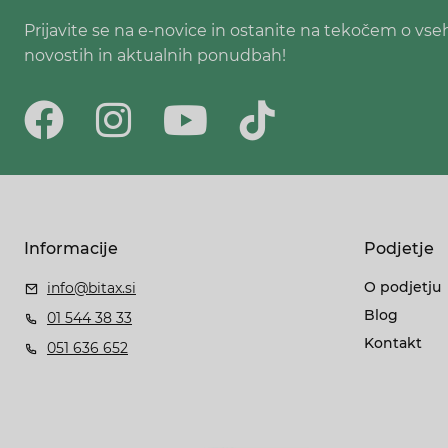
Prijavite se na e-novice in ostanite na tekočem o vse
novostih in aktualnih ponudbah!
Informacije
Podjetje
O podjetju
info@bitax.si
Blog
01 544 38 33
Kontakt
051 636 652