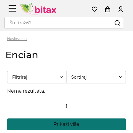
Naslovnica
Encian
Filtriraj
Sortiraj
Nema rezultata.
1
Prikaži više