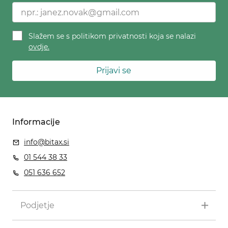
Slažem se s politikom privatnosti koja se nalazi
ovdje.
Prijavi se
Informacije
info@bitax.si
01 544 38 33
051 636 652
Podjetje