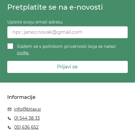
Pretplatite se na e-novosti
Upisite svoju email adresu
Slažem se s politikom privatnosti koja se nalazi
ovdje.
Prijavi se
Informacije
info@bitax.si
01 544 38 33
051 636 652