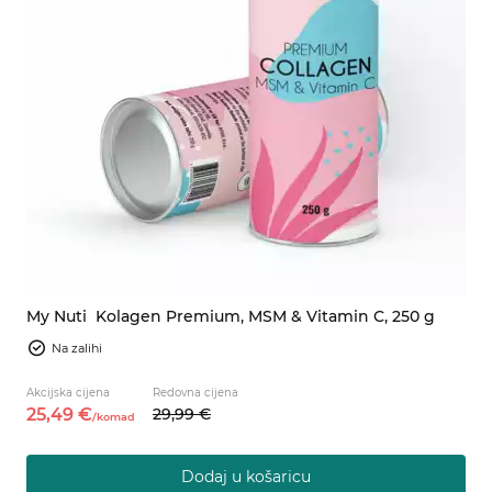
My Nuti
Kolagen Premium, MSM & Vitamin C, 250 g
Na zalihi
Akcijska cijena
Redovna cijena
25,
49
€
29,
99
€
/
komad
Dodaj u košaricu