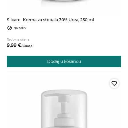
Silcare
Krema za stopala 30% Urea, 250 ml
Na zalihi
Redovna cijena
9,
99
€
/
komad
Dodaj u košaricu