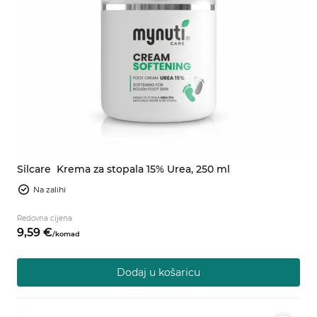
Silcare
Krema za stopala 15% Urea, 250 ml
Na zalihi
Redovna cijena
9,
59
€
/
komad
Dodaj u košaricu