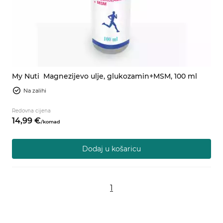
My Nuti
Magnezijevo ulje, glukozamin+MSM, 100 ml
Na zalihi
Redovna cijena
14,
99
€
/
komad
Dodaj u košaricu
1