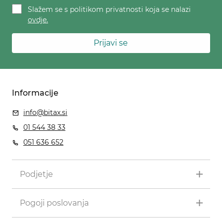
Slažem se s politikom privatnosti koja se nalazi
ovdje.
Prijavi se
Informacije
info@bitax.si
01 544 38 33
051 636 652
Podjetje
Pogoji poslovanja