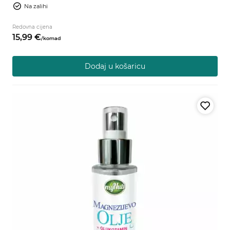
Na zalihi
Redovna cijena
15,
99
€
/
komad
Dodaj u košaricu