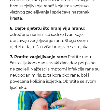
brzo zacjeljivanje rana", koja ima svojstvo
vlažnog zacjeljivanja i sprječava nastanak
krasta.
6. Dajte djetetu što hranjiviju hranu:
određene namirnice sadrže tvari koje
ubrzavaju zacjeljivanje rana. Stoga svom
djetetu dajte što više hranjivih sastojaka.
7. Pratite zacjeljivanje rane:
Pratite ranu
često tijekom dana, svaki dan, dok potpuno
ne zacijeli. Najčešći simptomi infekcije rane su
neugodan miris, žuta kora oko rane, bol i
povećana količina iscjetka. Obratite se svom
liječniku.