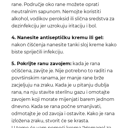
rane. Područje oko rane možete oprati
neutralnim sapunom. Nemojte koristiti
alkohol, vodikov peroksid ili slična sredstva za
dezinfekciju jer uzrokuju iritaciju i bol.
4. Nanesite antiseptičku kremu ili gel:
nakon čišćenja nanesite tanki sloj kreme kako
biste spriječili infekciju.
5. Pokrijte ranu zavojem:
kada je rana
očišćena, zavijte je. Nije potrebno to raditi na
površinskim ranama, jer manje rane brže
zacjeljuju na zraku. Kada je u pitanju dublja
rana, na nju stavite sterilnu gazu i omotajte
zavojem koji morate mijenjati barem jednom
dnevno. Kada se rana počne smanjivati,
odmotajte je od zavoja i ostavite. Kako je rana
izložena zraku, stvorit će se krasta.
U tome će vam pomoći krema "Hemagel za