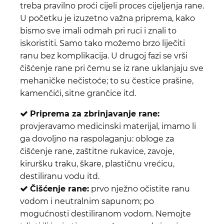
treba pravilno proći cijeli proces cijeljenja rane.
U početku je izuzetno važna priprema, kako
bismo sve imali odmah pri ruci i znali to
iskoristiti. Samo tako možemo brzo liječiti
ranu bez komplikacija. U drugoj fazi se vrši
čišćenje rane pri čemu se iz rane uklanjaju sve
mehaničke nečistoće; to su čestice prašine,
kamenčići, sitne grančice itd.
Priprema za zbrinjavanje rane:
provjeravamo medicinski materijal, imamo li
ga dovoljno na raspolaganju: obloge za
čišćenje rane, zaštitne rukavice, zavoje,
kiruršku traku, škare, plastičnu vrećicu,
destiliranu vodu itd.
Čišćenje rane:
prvo nježno očistite ranu
vodom i neutralnim sapunom; po
mogućnosti destiliranom vodom. Nemojte