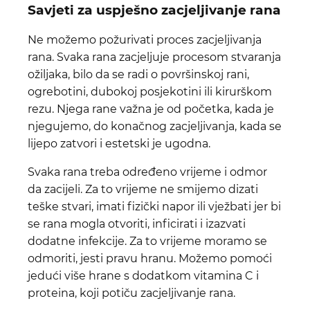
Savjeti za uspješno zacjeljivanje rana
Ne možemo požurivati ​​proces zacjeljivanja
rana. Svaka rana zacjeljuje procesom stvaranja
ožiljaka, bilo da se radi o površinskoj rani,
ogrebotini, dubokoj posjekotini ili kirurškom
rezu. Njega rane važna je od početka, kada je
njegujemo, do konačnog zacjeljivanja, kada se
lijepo zatvori i estetski je ugodna.
Svaka rana treba određeno vrijeme i odmor
da zacijeli. Za to vrijeme ne smijemo dizati
teške stvari, imati fizički napor ili vježbati jer bi
se rana mogla otvoriti, inficirati i izazvati
dodatne infekcije. Za to vrijeme moramo se
odmoriti, jesti pravu hranu. Možemo pomoći
jedući više hrane s dodatkom vitamina C i
proteina, koji potiču zacjeljivanje rana.