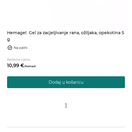
Hemagel
Gel za zacjeljivanje rana, ožiljaka, opekotina 5
g
Na zalihi
Redovna cijena
10,
99
€
/
komad
Dodaj u košaricu
1