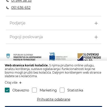
01 544 38 33
051 636 652
Podjetje
Pogoji poslovanja
Web stranica koristi kolačiće.
S njima pružamo online uslugu,
analizu korištenja, sustave oglašavanja i funkcionalnosti koje ne
Naložbo izdelave spletne strani in spletne trgovine sofinancirata
bismo mogli pružiti bez kolačića. Daljnjim korištenjem web stranice
Republika Slovenija in Evropska unija iz Evropskega sklada za
slažete se s kolačićima.
regionalni razvoj. Sofinanciranje je bilo pridobljeno preko vavčerja
Čitaj više
za digitalni marketing.
Obavezno
Marketing
Statistika
Prihvatite odabrane
Tvrtka: Bitax, d.o.o., Attemsov trg 9 B, 3342 Gornji Grad,
Slovenia, SI23779861