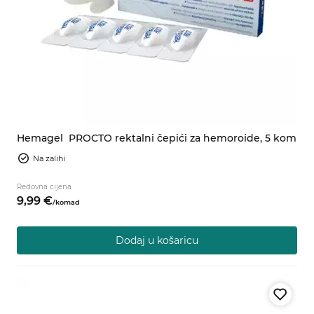
Hemagel
PROCTO rektalni čepići za hemoroide, 5 kom
Na zalihi
Redovna cijena
9,
99
€
/
komad
Dodaj u košaricu