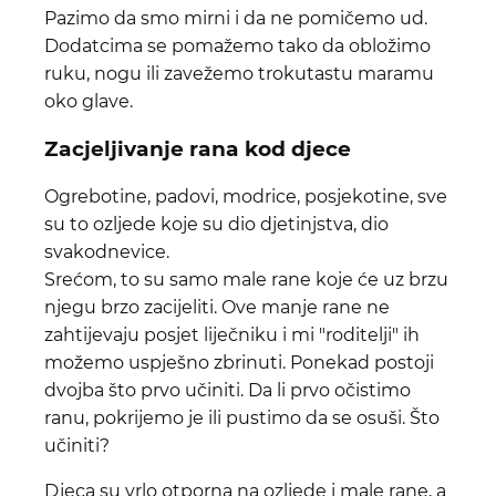
Pazimo da smo mirni i da ne pomičemo ud.
Dodatcima se pomažemo tako da obložimo
ruku, nogu ili zavežemo trokutastu maramu
oko glave.
Zacjeljivanje rana kod djece
Ogrebotine, padovi, modrice, posjekotine, sve
su to ozljede koje su dio djetinjstva, dio
svakodnevice.
Srećom, to su samo male rane koje će uz brzu
njegu brzo zacijeliti. Ove manje rane ne
zahtijevaju posjet liječniku i mi "roditelji" ih
možemo uspješno zbrinuti. Ponekad postoji
dvojba što prvo učiniti. Da li prvo očistimo
ranu, pokrijemo je ili pustimo da se osuši. Što
učiniti?
Djeca su vrlo otporna na ozljede i male rane, a