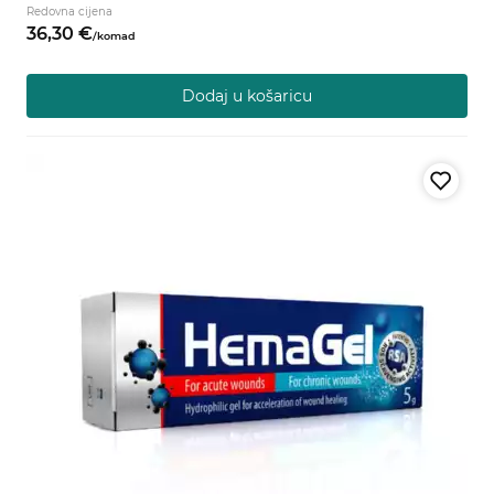
Redovna cijena
36,
30
€
/
komad
Dodaj u košaricu