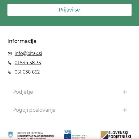
Prijavi se
Informacije
info@bitax.si
01 544 38 33
051 636 652
Podjetje
Pogoji poslovanja