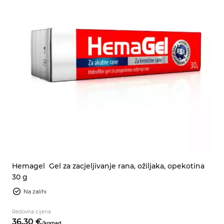
Hemagel
Gel za zacjeljivanje rana, ožiljaka, opekotina
30 g
Na zalihi
Redovna cijena
36,
30
€
/
komad