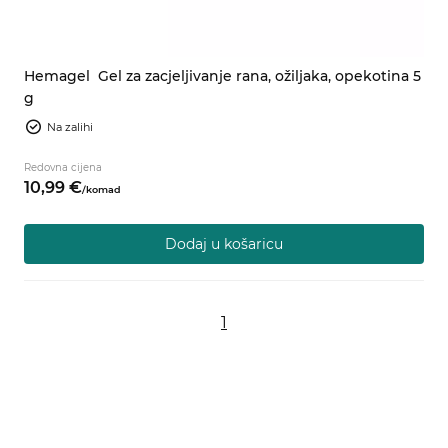
Hemagel
Gel za zacjeljivanje rana, ožiljaka, opekotina 5
g
Na zalihi
Redovna cijena
10,
99
€
/
komad
Dodaj u košaricu
1