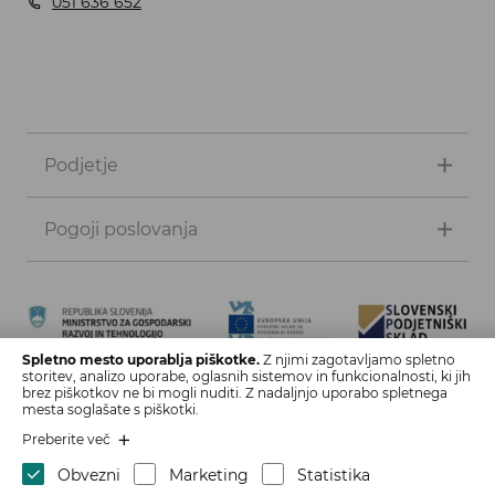
051 636 652
Podjetje
Pogoji poslovanja
Spletno mesto uporablja piškotke.
Z njimi zagotavljamo spletno
storitev, analizo uporabe, oglasnih sistemov in funkcionalnosti, ki jih
Naložbo izdelave spletne strani in spletne trgovine sofinancirata
brez piškotkov ne bi mogli nuditi. Z nadaljnjo uporabo spletnega
Republika Slovenija in Evropska unija iz Evropskega sklada za
mesta soglašate s piškotki.
regionalni razvoj. Sofinanciranje je bilo pridobljeno preko vavčerja
Preberite več
za digitalni marketing.
Obvezni
Marketing
Statistika