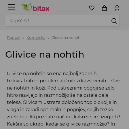
Domov
Kozmetika
Glivice na nohtih
Glivice na nohtih
Glivice na nohtih so ena najbolj zoprnih,
trdovratnih in problematičnih zdravstvenih težav
na nohtih in koži. Pod ustreznimi pogoji se zelo
hitro razvijejo in razmnožijo še na ostale dele
telesa. Glivicam ustreza določeno toplo okolje in
vlaga in zaradi optimalnih pogojev, se jih težko
znebimo. Ali poznate načine, kako se jim izogniti?
Kakšni so ukrepi kadar se glivice razmnožijo? In