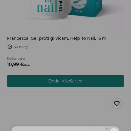
Francesca
Gel proti glivicam, Help To Nail, 15 ml
Na zalogi
Redna cena
10,
99
€
/
kos
Dodaj v košarico