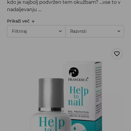
kdo je najbolj podvržen tem okužbam? ....vse to v
nadaljevanju ....
Prikaži več
Filtriraj
Razvrsti