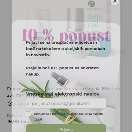
Prijavi se na brezplačne e-novice in
bodi na tekočem o akcijskih ponudbah
in novostih.
Prejel/a boš 10% popust na enkraten
nakup.
Francesca
Paket izdelkov: Krema za stopala 15% Urea
250 ml+ Gel proti glivicam 15 ml
Vnesite vaš elektronski naslov
Na zalogi
Redna cena
Strinjam se s pravilnikom zasebnosti, ki ga najdete
19,
98
€
/
kos
Tukaj