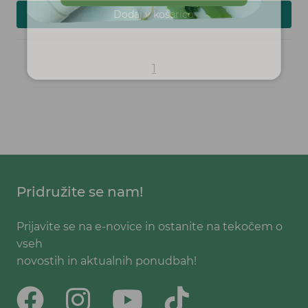
Prijava
Dodaj v košarico
1
Pridružite se nam!
Prijavite se na e-novice in ostanite na tekočem o
vseh
novostih in aktualnih ponudbah!