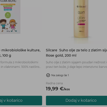
Vnesite vaš elektronski naslov
Strinjam se s pravilnikom zasebnosti, ki ga najdete
Tukaj
Prijava
 mikrobiološke kulture,
Silcare
Suho olje za telo z zlatim si
, 100 g
Rose gold, 200 ml
 formula z mikrobiološkimi
Suho olje z zlatim sijajem poudari nežnost 
in vlakninami. 100% rastlinski
pravi ten kože, ji daje lepo intenzivno barvo
d dopolnjenega 6. meseca
sijaj. Naravno olje iz grozdnih pešk kožo vla
Na zalogi še 1
a mešanica nevtralnega okusa
ščiti.
Redna cena
19,
99
€
/
kos
j v košarico
Dodaj v košarico