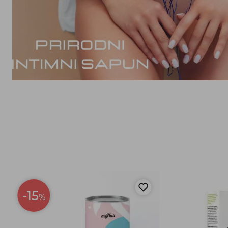
-15
%