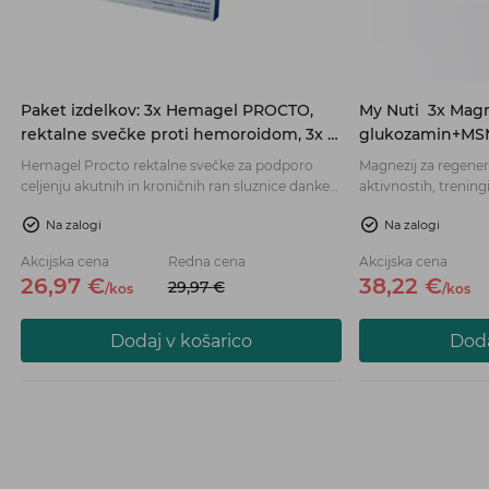
Paket izdelkov: 3x Hemagel PROCTO,
My Nuti
3x Magn
rektalne svečke proti hemoroidom, 3x 5
glukozamin+MSM,
kos (-10% POPUST)
POPUST)
Hemagel Procto rektalne svečke za podporo
Magnezij za regener
celjenju akutnih in kroničnih ran sluznice danke
aktivnostih, treningi
pri bolnikih z razpokami in hemoroidi, vključno z
Magnezij je mineral
Na zalogi
Na zalogi
bolniki po Barronovi ligaciji. Zmanjšuje krvavitev
funkcije v telesu z
pri bolnikih s krvavitvijo hemoroidov in
magnezij z dodatko
Akcijska cena
Redna cena
Akcijska cena
odstranjuje nelagodje, zlasti pekoč občutek in
bolj učinkovito del
26,
97
€
38,
22
€
29,
97
€
/
kos
/
kos
srbenje v rektumu.
kožo.
Dodaj v košarico
Doda