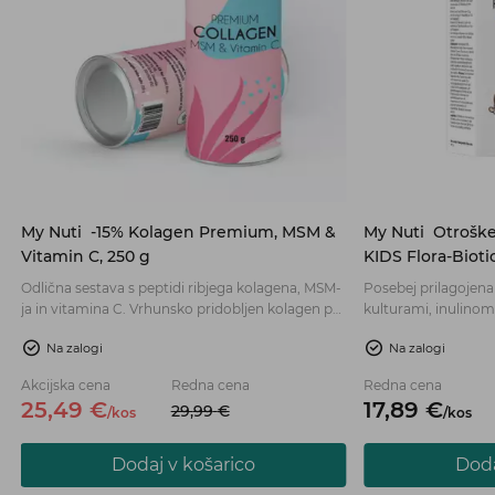
My Nuti
-15% Kolagen Premium, MSM &
My Nuti
Otroške
Vitamin C, 250 g
KIDS Flora-Biotic
Odlična sestava s peptidi ribjega kolagena, MSM-
Posebej prilagojena
h
ja in vitamina C. Vrhunsko pridobljen kolagen po
kulturami, inulinom 
najvišjih standardih iz morskih rib kolagena tipa I.
izdelek namenjen o
Na zalogi
Na zalogi
Vitamin C ima pomembno vlogo pri nastajanju
starosti. Vodotopn
kolagena za normalno delovanje kosti,
in vonja.
Akcijska cena
Redna cena
Redna cena
hrustanca, žil, dlesni in kože.
25,
49
€
17,
89
€
29,
99
€
/
kos
/
kos
Dodaj v košarico
Doda