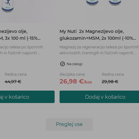
ezijevo olje,
My Nuti
2x Magnezijevo olje,
 3x 100 ml (-15%
glukozamin+MSM, 2x 100ml (-10%
POPUST)
acijo telesa po športnih
Magnezij za regeneracijo telesa po športni
h in fizičnih naporih.
aktivnostih, treningih in fizičnih naporih.
, ki ima številne pomembne
Magnezij je mineral, ki ima številne pome
Na zalogi
a normalno delovanje. Tekoči
funkcije v telesu za normalno delovanje. T
m glukozamina in MSM-ja za
magnezij z dodatkom glukozamina in MSM
Redna cena
Akcijska cena
Redna cena
ovanje z nanosom direktno na
bolj učinkovito delovanje z nanosom direk
26,
98
€
44,
97
€
29,
98
€
/
kos
kožo.
j v košarico
Dodaj v košarico
Preglej vse