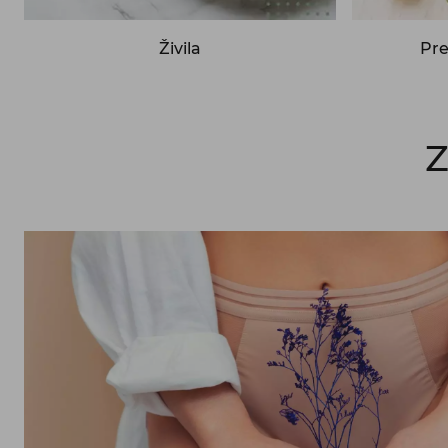
Živila
Pre
Z