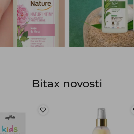
Bitax novosti
Prijavi se na brezplačne e-novice in bodi na
tekočem o akcijskih ponudbah in novostih.
Prejel/a boš 10% popust na enkraten nakup.