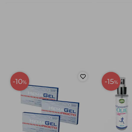
-10
-15
%
%