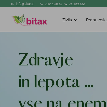
info@bitax.si
01 544 38 33
051 636 652
Živila
Prehranska