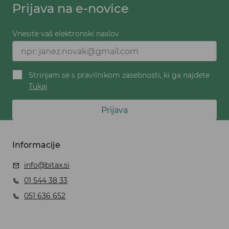
Prijava na e-novice
Vnesite vaš elektronski naslov
Strinjam se s pravilnikom zasebnosti, ki ga najdete
Tukaj
Prijava
Informacije
info@bitax.si
01 544 38 33
051 636 652