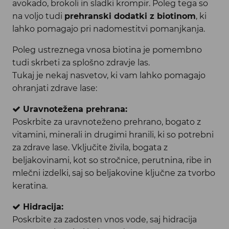
avokado, brokoli in sladki krompir. Poleg tega so
na voljo tudi
prehranski dodatki z biotinom
, ki
lahko pomagajo pri nadomestitvi pomanjkanja.
Poleg ustreznega vnosa biotina je pomembno
tudi skrbeti za splošno zdravje las.
Tukaj je nekaj nasvetov, ki vam lahko pomagajo
ohranjati zdrave lase:
Uravnotežena prehrana:
Poskrbite za uravnoteženo prehrano, bogato z
vitamini, minerali in drugimi hranili, ki so potrebni
za zdrave lase. Vključite živila, bogata z
beljakovinami, kot so stročnice, perutnina, ribe in
mlečni izdelki, saj so beljakovine ključne za tvorbo
keratina.
Hidracija:
Poskrbite za zadosten vnos vode, saj hidracija