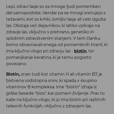
Lepi, zdravi lasje so za mnoge ljudi pomemben
del samopodobe. Vendar pa se mnogi srečujejo s
težavami, kot so krhki, lomljivi lasje ali celo izguba
las. Obstaja več dejavnikov, ki lahko vplivajo na
zdravje las, vključno s prehrano, genetiko in
splošnim zdravstvenim stanjem. V tem članku
bomo obravnavali enega od pomembnih hranil, ki
ima ključno vlogo pri zdravju las -
biotin
, ter
pomanjkanje keratina, ki je temu pogosto
povezano.
Biotin,
znan tudi kot vitamin H ali vitamin B7, je
bistvena vodotopna snov, ki spada v skupino
vitaminov B kompleksa. Ime "biotin" izhaja iz
grške besede "bios", kar pomeni življenje. Prav to
kaže na ključno vlogo, ki jo ima biotin pri različnih
telesnih funkcijah, vključno z zdravjem las.