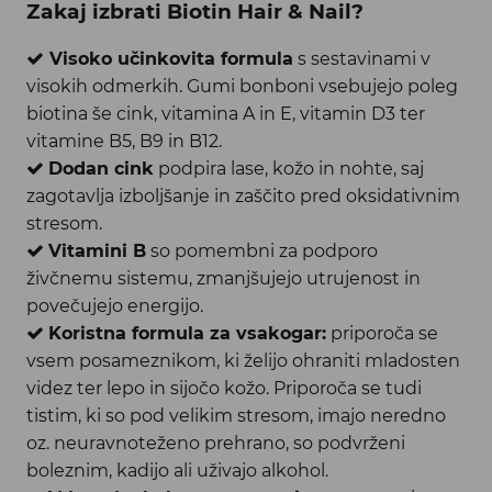
Zakaj izbrati Biotin Hair & Nail?
Visoko učinkovita formula
s sestavinami v
visokih odmerkih. Gumi bonboni vsebujejo poleg
biotina še cink, vitamina A in E, vitamin D3 ter
vitamine B5, B9 in B12.
Dodan cink
podpira lase, kožo in nohte, saj
zagotavlja izboljšanje in zaščito pred oksidativnim
stresom.
Vitamini B
so pomembni za podporo
živčnemu sistemu, zmanjšujejo utrujenost in
povečujejo energijo.
Koristna formula za vsakogar:
priporoča se
vsem posameznikom, ki želijo ohraniti mladosten
videz ter lepo in sijočo kožo. Priporoča se tudi
tistim, ki so pod velikim stresom, imajo neredno
oz. neuravnoteženo prehrano, so podvrženi
boleznim, kadijo ali uživajo alkohol.