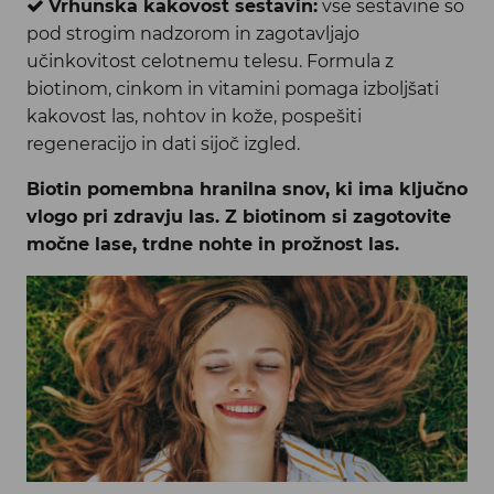
Vrhunska kakovost sestavin:
vse sestavine so
pod strogim nadzorom in zagotavljajo
učinkovitost celotnemu telesu. Formula z
biotinom, cinkom in vitamini pomaga izboljšati
kakovost las, nohtov in kože, pospešiti
regeneracijo in dati sijoč izgled.
B
iotin pomembna hranilna snov, ki ima ključno
vlogo pri zdravju las.
Z biotinom si zagotovite
močne lase, trdne nohte in prožnost las.