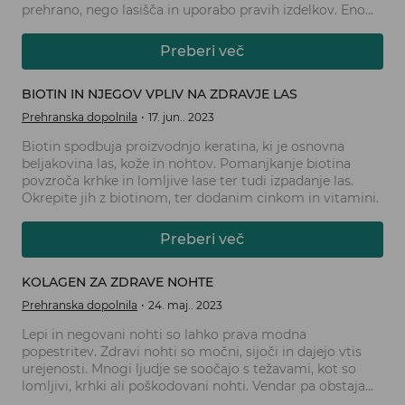
prehrano, nego lasišča in uporabo pravih izdelkov. Eno
izmed ključnih hranil, ki igrajo pomembno vlogo pri
ohranjanju zdravih las, je biotin.
Preberi več
BIOTIN IN NJEGOV VPLIV NA ZDRAVJE LAS
Prehranska dopolnila
17. jun.. 2023
Biotin spodbuja proizvodnjo keratina, ki je osnovna
beljakovina las, kože in nohtov. Pomanjkanje biotina
povzroča krhke in lomljive lase ter tudi izpadanje las.
Okrepite jih z biotinom, ter dodanim cinkom in vitamini.
Preberi več
KOLAGEN ZA ZDRAVE NOHTE
Prehranska dopolnila
24. maj.. 2023
Lepi in negovani nohti so lahko prava modna
popestritev. Zdravi nohti so močni, sijoči in dajejo vtis
urejenosti. Mnogi ljudje se soočajo s težavami, kot so
lomljivi, krhki ali poškodovani nohti. Vendar pa obstaja
ena ključna sestavina, ki lahko pomaga izboljšati zdravje