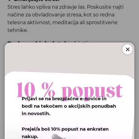
Stres lahko vpliva na zdravje las. Poskusite najti
načine za obvladovanje stresa, kot so redna
telesna aktivnost, meditacija ali sprostitvene
tehnike.
Prehranski dodatek z
biotinom
BIOTIN Hair & Nail v obliki gumi bonbonov se
lahko uživa vsak dan ob upoštevanju dnevnih
odmerkov. Ima visoko dozo biotina in zato je tudi
absorpcija biotina zagotovljena.
Gumi bonboni so z okusom maline, zato se ga
hitro navadimo in ga radi redno uživamo.
Prijavi se na brezplačne e-novice in
bodi na tekočem o akcijskih ponudbah
BIOTIN Hair & Nail
ima številne
in novostih.
prednosti:
Prejel/a boš 10% popust na enkraten
Izboljšuje prožnost las in zmanjšuje lomljivost.
nakup.