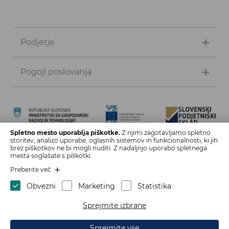
Podjetje
Pogoji poslovanja
Spletno mesto uporablja piškotke.
Z njimi zagotavljamo spletno
storitev, analizo uporabe, oglasnih sistemov in funkcionalnosti, ki jih
Naložbo izdelave spletne strani in spletne trgovine sofinancirata
brez piškotkov ne bi mogli nuditi. Z nadaljnjo uporabo spletnega
Republika Slovenija in Evropska unija iz Evropskega sklada za
mesta soglašate s piškotki.
regionalni razvoj. Sofinanciranje je bilo pridobljeno preko vavčerja
Preberite več
za digitalni marketing.
Obvezni
Marketing
Statistika
Sprejmite izbrane
Naziv: Bitax, d.o.o., Attemsov trg 9 B, 3342 Gornji Grad,
Slovenia, SI23779861
Sprejmite vse