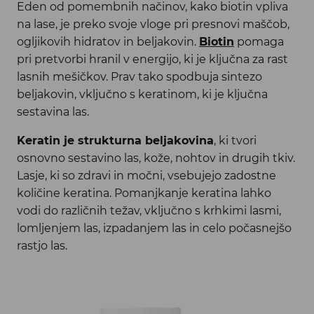
Eden od pomembnih načinov, kako biotin vpliva
na lase, je preko svoje vloge pri presnovi maščob,
ogljikovih hidratov in beljakovin.
Biotin
pomaga
pri pretvorbi hranil v energijo, ki je ključna za rast
lasnih mešičkov. Prav tako spodbuja sintezo
beljakovin, vključno s keratinom, ki je ključna
sestavina las.
Keratin je strukturna beljakovina
, ki tvori
osnovno sestavino las, kože, nohtov in drugih tkiv.
Lasje, ki so zdravi in močni, vsebujejo zadostne
količine keratina. Pomanjkanje keratina lahko
vodi do različnih težav, vključno s krhkimi lasmi,
lomljenjem las, izpadanjem las in celo počasnejšo
rastjo las.