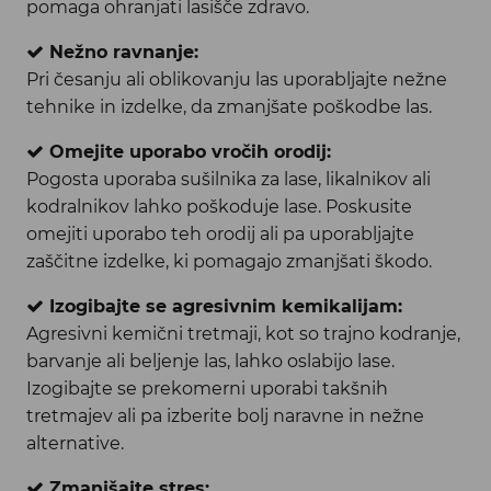
pomaga ohranjati lasišče zdravo.
Nežno ravnanje:
Pri česanju ali oblikovanju las uporabljajte nežne
tehnike in izdelke, da zmanjšate poškodbe las.
Omejite uporabo vročih orodij:
Pogosta uporaba sušilnika za lase, likalnikov ali
kodralnikov lahko poškoduje lase. Poskusite
omejiti uporabo teh orodij ali pa uporabljajte
zaščitne izdelke, ki pomagajo zmanjšati škodo.
Izogibajte se agresivnim kemikalijam:
Agresivni kemični tretmaji, kot so trajno kodranje,
barvanje ali beljenje las, lahko oslabijo lase.
Izogibajte se prekomerni uporabi takšnih
tretmajev ali pa izberite bolj naravne in nežne
alternative.
Zmanjšajte stres: