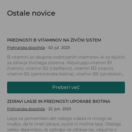
Ostale novice
PREDNOSTI B VITAMINOV NA ŽIVČNI SISTEM
Prehranska dopolnila
02. jul.. 2023
B vitamini so skupina vodotopnih vitaminov, ki so ključni
za zdravje živčnega sistema. Vključujejo vitamin B1
(tiamin), vitamin B2 (riboflavin), vitamin B3 (niacin),
vitamin B5 (pantotenska kislina), vitamin B6 (piridoksin),
vitamin B7 (biotin), vitamin B9 (folna kislina) in vitamin
B12 (kobalamin). Te vitamine je treba redno vnašati s
Preberi več
hrano ali prehranskimi dopolnili, saj imajo pomembno
vlogo pri ohranjanju zdravja živcev in živčnega sistema.
ZDRAVI LASJE IN PREDNOSTI UPORABE BIOTINA
Prehranska dopolnila
22. jun.. 2023
Lasje so pomemben del našega videza in mnogi se
trudijo, da bi imeli zdrave, sijoče in močne lase. Obstaja
veliko dejavnikov, ki vplivajo na zdravje las, vključno s