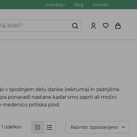
O podjetju
Blog
Kontakt
jajo v spodnjem delu danke (rektuma) in zadnjične
to pa ponavadi nastane kadar smo zaprti ali močni
o medenico pritiska plod.
1
izdelkov
Razvrsti: Izpostavljeno