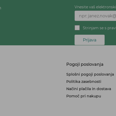
Vnesite vaš elektronsk
h
Strinjam se s prav
Prijava
Pogoji poslovanja
Splošni pogoji poslovanja
Politika zasebnosti
Načini plačila in dostava
Pomoč pri nakupu