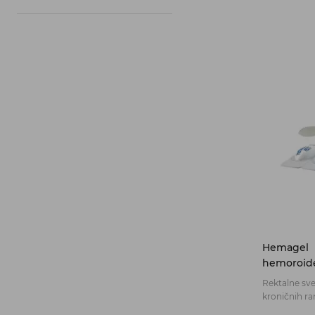
Hemagel
hemoroide
Rektalne sve
kroničnih ra
razpokami in