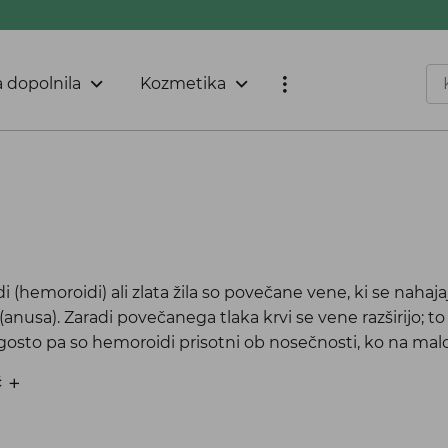
 dopolnila
Kozmetika
 (hemoroidi) ali zlata žila so povečane vene, ki se naha
(anusa). Zaradi povečanega tlaka krvi se vene razširijo; 
ogosto pa so hemoroidi prisotni ob nosečnosti, ko na mal
č