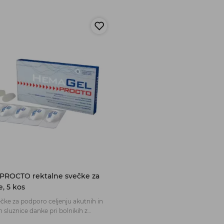
PROCTO rektalne svečke za
, 5 kos
čke za podporo celjenju akutnih in
n sluznice danke pri bolnikih z
 hemoroidi, vključno z bolniki po