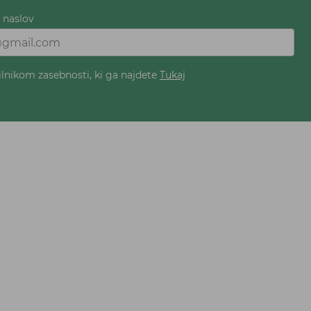
i naslov
ilnikom zasebnosti, ki ga najdete
Tukaj