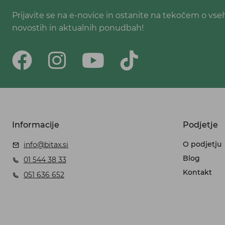
Prijavite se na e-novice in ostanite na tekočem o vse
novostih in aktualnih ponudbah!
Informacije
Podjetje
O podjetju
info@bitax.si
Blog
01 544 38 33
Kontakt
051 636 652