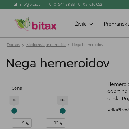
info@bitax.si
01 544 38 33
051 636 652
Živila
Prehranska
Domov
Medicinski pripomočki
Nega hemeroidov
Nega hemeroidov
Hemeroidi
Cena
odprtine 
driski. P
9€
10€
Prikaži ve
€
€