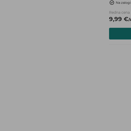
Na zalogi
Barronovi lig
s krvavitvij
Redna cena
zlasti pekoč
9,
99
€
/