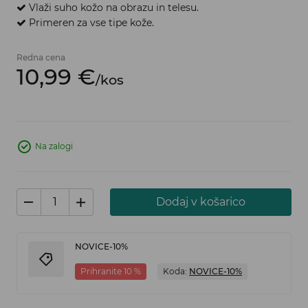
Vlaži suho kožo na obrazu in telesu.
Primeren za vse tipe kože.
Redna cena
10,
99
€
/
kos
Na zalogi
Dodaj v košarico
NOVICE-10%
Prihranite 10 %
Koda:
NOVICE-10%