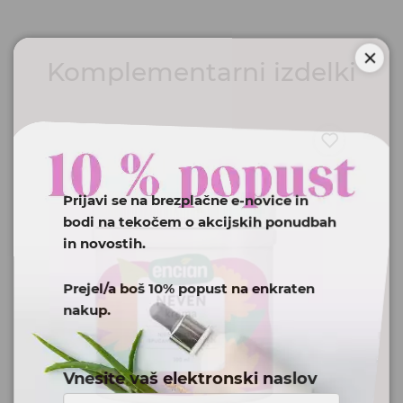
Komplementarni izdelki
Prijavi se na brezplačne e-novice in
bodi na tekočem o akcijskih ponudbah
in novostih.
Prejel/a boš 10% popust na enkraten
nakup.
Vnesite vaš elektronski naslov