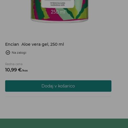
Encian
Aloe vera gel, 250 ml
Na zalogi
Redna cena
10,
99
€
/
kos
Dodaj v košarico