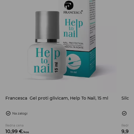
Francesca
Gel proti glivicam, Help To Nail, 15 ml
Silcar
Na zalogi
Na 
Redna cena
Redna 
10,
99
€
9,
99
/
kos