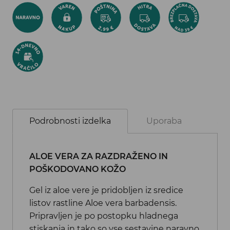
Podrobnosti izdelka
Uporaba
Se
ALOE VERA ZA RAZDRAŽENO IN
POŠKODOVANO KOŽO
Gel iz aloe vere je pridobljen iz sredice
listov rastline Aloe vera barbadensis.
Pripravljen je po postopku hladnega
stiskanja in tako so vse sestavine naravno