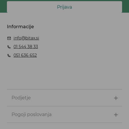
Prijava
Informacije
info@bitax.si
01 544 38 33
051 636 652
Podjetje
Pogoji poslovanja