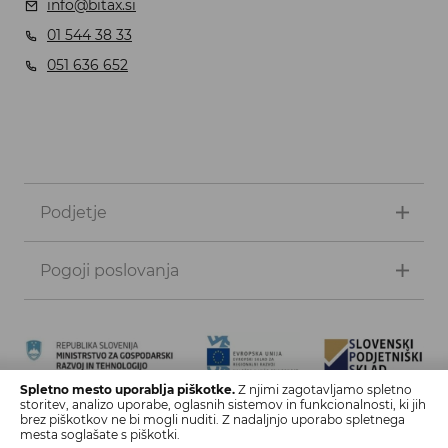
info@bitax.si
01 544 38 33
051 636 652
Podjetje
Pogoji poslovanja
Spletno mesto uporablja piškotke.
Z njimi zagotavljamo spletno
storitev, analizo uporabe, oglasnih sistemov in funkcionalnosti, ki jih
Naložbo izdelave spletne strani in spletne trgovine sofinancirata
brez piškotkov ne bi mogli nuditi. Z nadaljnjo uporabo spletnega
Republika Slovenija in Evropska unija iz Evropskega sklada za
mesta soglašate s piškotki.
regionalni razvoj. Sofinanciranje je bilo pridobljeno preko vavčerja