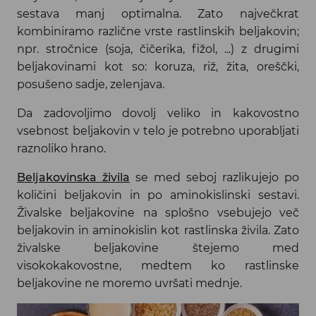
sestava manj optimalna. Zato največkrat
kombiniramo različne vrste rastlinskih beljakovin;
npr. stročnice (soja, čičerika, fižol, ...) z drugimi
beljakovinami kot so: koruza, riž, žita, oreščki,
posušeno sadje, zelenjava.
Da zadovoljimo dovolj veliko in kakovostno
vsebnost beljakovin v telo je potrebno uporabljati
raznoliko hrano.
Beljakovinska živila
se med seboj razlikujejo po
količini beljakovin in po aminokislinski sestavi.
Živalske beljakovine na splošno vsebujejo več
beljakovin in aminokislin kot rastlinska živila. Zato
živalske beljakovine štejemo med
visokokakovostne, medtem ko rastlinske
beljakovine ne moremo uvršati mednje.