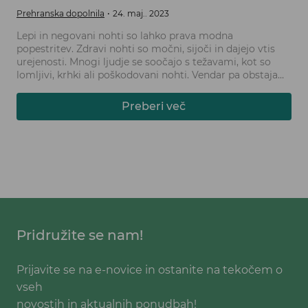
Prehranska dopolnila
24. maj.. 2023
Lepi in negovani nohti so lahko prava modna
popestritev. Zdravi nohti so močni, sijoči in dajejo vtis
urejenosti. Mnogi ljudje se soočajo s težavami, kot so
lomljivi, krhki ali poškodovani nohti. Vendar pa obstaja
ena ključna sestavina, ki lahko pomaga izboljšati zdravje
nohtov - kolagen.
Preberi več
Pridružite se nam!
Prijavite se na e-novice in ostanite na tekočem o
vseh
novostih in aktualnih ponudbah!