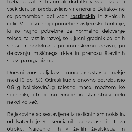
treba zaužiti s hrano ali dodatki v večji količini
vsak dan, saj predstavljajo vir energije. Beljakovine
so pomemben del vseh
rastlinskih
in živalskih
celic. V telesu imajo pomebne življenjske funkcije,
ki so nujno potrebne za normalno delovanje
telesa, za rast in razvoj, so ključni gradnik celičnih
struktur, sodelujejo pri imunskemu odzivu, pri
delovanju mišičnega tkiva in prenosu številnih
snovi po organizmu.
Dnevni vnos beljakovin mora predstavljati nekje
med 10 do 15%. Odrasli ljudje dnovno potrebujejo
0,8 g beljakovin/kg telesne mase, medtem ko
športniki, otroci, nosečnice in starostniki celo
nekoliko več.
Beljakovine so sestavljene iz različnih aminokislin,
od katerih je 9 esencialnih za odrasle in 11 za
otroke. Najdemo jih v živilih živalskega in