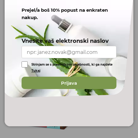
Prejel/a boš 10% popust na enkraten
nakup.
Vnesite vaš elektronski naslov
Strinjam se s pravilnikom zasebnosti, ki ga najdete
.
Tukaj
Prijava