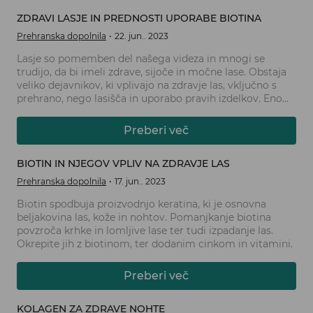
vlogo pri ohranjanju zdravja živcev in živčnega sistema.
ZDRAVI LASJE IN PREDNOSTI UPORABE BIOTINA
Prehranska dopolnila
22. jun.. 2023
Lasje so pomemben del našega videza in mnogi se
trudijo, da bi imeli zdrave, sijoče in močne lase. Obstaja
veliko dejavnikov, ki vplivajo na zdravje las, vključno s
prehrano, nego lasišča in uporabo pravih izdelkov. Eno
izmed ključnih hranil, ki igrajo pomembno vlogo pri
ohranjanju zdravih las, je biotin.
Preberi več
BIOTIN IN NJEGOV VPLIV NA ZDRAVJE LAS
Prehranska dopolnila
17. jun.. 2023
Biotin spodbuja proizvodnjo keratina, ki je osnovna
beljakovina las, kože in nohtov. Pomanjkanje biotina
povzroča krhke in lomljive lase ter tudi izpadanje las.
Okrepite jih z biotinom, ter dodanim cinkom in vitamini.
Preberi več
KOLAGEN ZA ZDRAVE NOHTE