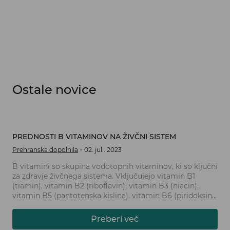
Ostale novice
PREDNOSTI B VITAMINOV NA ŽIVČNI SISTEM
Prehranska dopolnila
02. jul.. 2023
B vitamini so skupina vodotopnih vitaminov, ki so ključni
za zdravje živčnega sistema. Vključujejo vitamin B1
(tiamin), vitamin B2 (riboflavin), vitamin B3 (niacin),
vitamin B5 (pantotenska kislina), vitamin B6 (piridoksin),
vitamin B7 (biotin), vitamin B9 (folna kislina) in vitamin
B12 (kobalamin). Te vitamine je treba redno vnašati s
Preberi več
hrano ali prehranskimi dopolnili, saj imajo pomembno