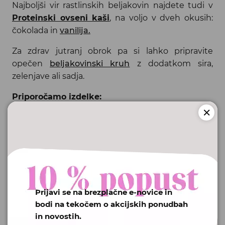
Najboljši vir rastlinskih beljakovin najdete tudi v
Proteinski ovseni kaši
, na voljo v dveh okusih:
čokolada in
vanilija.
Za zdrav jutranj obrok pa si lahko pripravite
opečen
beljakovinski kruh
z dodatkom sira,
zelenjave ali sadja.
Priporočamo izdelke:
Prijavi se na brezplačne e-novice in
bodi na tekočem o akcijskih ponudbah
in novostih.
.