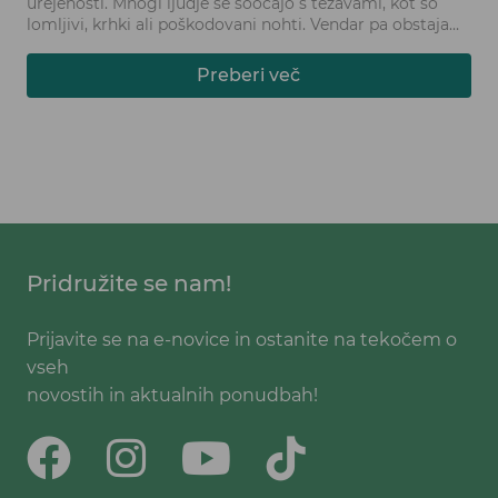
urejenosti. Mnogi ljudje se soočajo s težavami, kot so
lomljivi, krhki ali poškodovani nohti. Vendar pa obstaja
ena ključna sestavina, ki lahko pomaga izboljšati zdravje
nohtov - kolagen.
Preberi več
Pridružite se nam!
Prijavite se na e-novice in ostanite na tekočem o
vseh
novostih in aktualnih ponudbah!