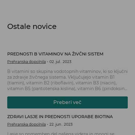
Ostale novice
PREDNOSTI B VITAMINOV NA ŽIVČNI SISTEM
Prehranska dopolnila
02. jul.. 2023
B vitamini so skupina vodotopnih vitaminov, ki so ključni
za zdravje živčnega sistema. Vključujejo vitamin B1
(tiamin), vitamin B2 (riboflavin), vitamin B3 (niacin),
vitamin B5 (pantotenska kislina), vitamin B6 (piridoksin),
vitamin B7 (biotin), vitamin B9 (folna kislina) in vitamin
B12 (kobalamin). Te vitamine je treba redno vnašati s
Preberi več
hrano ali prehranskimi dopolnili, saj imajo pomembno
vlogo pri ohranjanju zdravja živcev in živčnega sistema.
ZDRAVI LASJE IN PREDNOSTI UPORABE BIOTINA
Prehranska dopolnila
22. jun.. 2023
Lasje so pomemben del našega videza in mnogi se