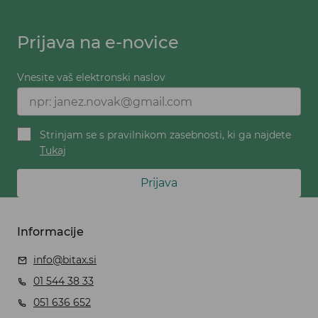
Prijava na e-novice
Vnesite vaš elektronski naslov
Strinjam se s pravilnikom zasebnosti, ki ga najdete
Tukaj
Prijava
Informacije
info@bitax.si
01 544 38 33
051 636 652