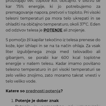
proizvajajo več toplote kot običajno. V bistvu se
kar 75% energije, ki jo potrebujemo za
premagovanje napora, pretvori v toploto. Pri visoki
telesni temperaturi pa mora telo ukrepati in se
ohladiti na običajno temperaturo, okoli 37°C. Eden
od odzivov telesa je
POTENJE
ali znojenje.
S pomočjo žil kapilar tekočino iz telesa prenese do
kože, kjer izhlapi in se na ta način ohlaja. Za vsak
liter izgubljenega znoja med telovadbo ali
gibanjem, se porabi kar 600 kcal toplotne
energije v našem telesu. Kadar imamo povišano
telesno temperaturo in pri visoki temperaturi se
zelo veliko znojimo, zato moramo takrat vnesti v
telo veliko vode.
Katere so
prednosti potenja
?
Potenje je dober znak