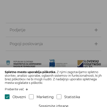
Podjetje
Pogoji poslovanja
Spletno mesto uporablja piškotke.
Z njimi zagotavljamo spletno
storitev, analizo uporabe, oglasnih sistemov in funkcionalnosti, ki jih
Naložbo izdelave spletne strani in spletne trgovine sofinancirata
brez piškotkov ne bi mogli nuditi. Z nadaljnjo uporabo spletnega
Republika Slovenija in Evropska unija iz Evropskega sklada za
mesta soglašate s piškotki.
regionalni razvoj. Sofinanciranje je bilo pridobljeno preko vavčerja
Preberite več
za digitalni marketing.
Obvezni
Marketing
Statistika
Sprejmite izbrane