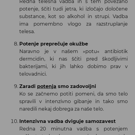
Redna telesna vadba in s tem povezano
potenje, ščiti tudi jetra, ki izločajo določene
substance, kot so alkohol in strupi. Vadba
ima pomembno vlogo za razstruplanje
telesa.
Potenje preprečuje okužbe
Naravno je v našem »potu« antibiotik
dermcidin, ki nas ščiti pred škodljivimi
bakterijami, ki jih lahko dobimo prav v
telovadnici.
Zaradi
potenja
smo zadovoljni
Ko se začnemo potiti pomeni, da smo telo
spravili v intenzivno gibanje in tako smo
naredili nekaj dobrega za naše telo.
Intenzivna vadba dviguje samozavest
Redna 20 minutna vadba s potenjem