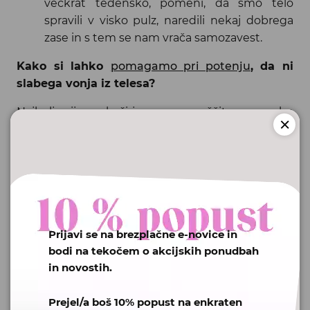
večkrat tedensko, pomeni, da smo telo
spravili v visko pulz, naredili nekaj dobrega
zase in s tem se nam vrača samozavest.
Kako si lahko
pomagamo pri potenju
, da ni
slabega vonja iz telesa?
Najbolj prijazna koži je naravna zaščita z uporabo
naravnega deodoranta. To so preverjeni
deodoranti z ekološkimi sestavinami:
Pripravljeni so iz naravnih sestavin.
Preverjenega geografskega porekla, lahko tudi
iz
ekoloških sestavin.
Ne vsebujejo alkohola
, so brez aluminijevih soli.
Prijavi se na brezplačne e-novice in
Imajo 24-urno delovanje.
bodi na tekočem o akcijskih ponudbah
Ne zavirajo naravnega procesa potenja.
in novostih.
So dermatološko testirani.
Prejel/a boš 10% popust na enkraten
Naravni deodoranti
dokazujejo svojo kvaliteto s