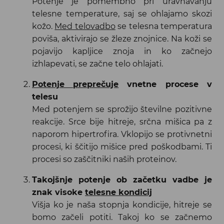
Potenje je pomembno pri uravnavanju
telesne temperature, saj se ohlajamo skozi
kožo.
Med telovadbo
se telesna temperatura
poviša, aktivirajo se žleze znojnice. Na koži se
pojavijo kapljice znoja in ko začnejo
izhlapevati, se začne telo ohlajati.
Potenje preprečuje
vnetne procese v
telesu
Med potenjem se sprožijo številne pozitivne
reakcije. Srce bije hitreje, srčna mišica pa z
naporom hipertrofira. Vklopijo se protivnetni
procesi, ki ščitijo mišice pred poškodbami. Ti
procesi so zaščitniki naših proteinov.
Takojšnje potenje ob začetku vadbe je
znak visoke
telesne kondicij
Višja ko je naša stopnja kondicije, hitreje se
bomo začeli potiti. Takoj ko se začnemo