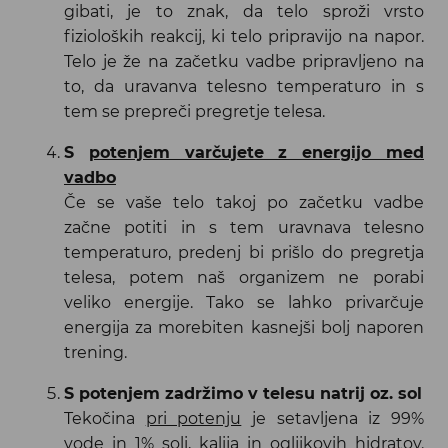
gibati, je to znak, da telo sproži vrsto
fizioloških reakcij, ki telo pripravijo na napor.
Telo je že na začetku vadbe pripravljeno na
to, da uravanva telesno temperaturo in s
tem se prepreči pregretje telesa.
S
potenjem varčujete z energijo med
vadbo
Če se vaše telo takoj po začetku vadbe
začne potiti in s tem uravnava telesno
temperaturo, predenj bi prišlo do pregretja
telesa, potem naš organizem ne porabi
veliko energije. Tako se lahko privarčuje
energija za morebiten kasnejši bolj naporen
trening.
S potenjem zadržimo v telesu natrij oz. sol
Tekočina
pri potenju
je setavljena iz 99%
vode in 1% soli, kalija in ogljikovih hidratov.