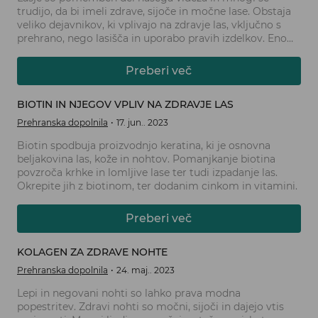
trudijo, da bi imeli zdrave, sijoče in močne lase. Obstaja
veliko dejavnikov, ki vplivajo na zdravje las, vključno s
prehrano, nego lasišča in uporabo pravih izdelkov. Eno
izmed ključnih hranil, ki igrajo pomembno vlogo pri
ohranjanju zdravih las, je biotin.
Preberi več
BIOTIN IN NJEGOV VPLIV NA ZDRAVJE LAS
Prehranska dopolnila
17. jun.. 2023
Biotin spodbuja proizvodnjo keratina, ki je osnovna
beljakovina las, kože in nohtov. Pomanjkanje biotina
povzroča krhke in lomljive lase ter tudi izpadanje las.
Okrepite jih z biotinom, ter dodanim cinkom in vitamini.
Preberi več
KOLAGEN ZA ZDRAVE NOHTE
Prehranska dopolnila
24. maj.. 2023
Lepi in negovani nohti so lahko prava modna
popestritev. Zdravi nohti so močni, sijoči in dajejo vtis