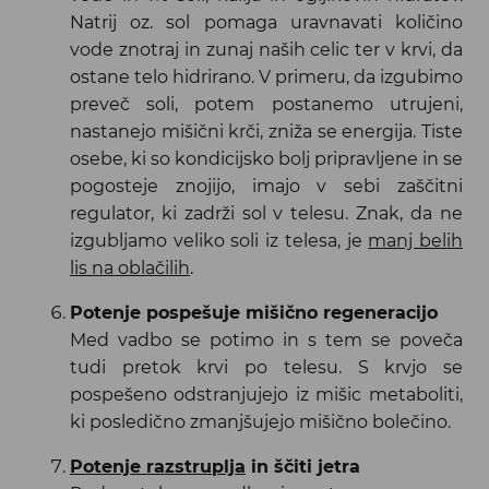
Natrij oz. sol pomaga uravnavati količino
vode znotraj in zunaj naših celic ter v krvi, da
ostane telo hidrirano. V primeru, da izgubimo
preveč soli, potem postanemo utrujeni,
nastanejo mišični krči, zniža se energija. Tiste
osebe, ki so kondicijsko bolj pripravljene in se
pogosteje znojijo, imajo v sebi zaščitni
regulator, ki zadrži sol v telesu. Znak, da ne
izgubljamo veliko soli iz telesa, je
manj belih
lis na oblačilih
.
Potenje pospešuje mišično regeneracijo
Med vadbo se potimo in s tem se poveča
tudi pretok krvi po telesu. S krvjo se
pospešeno odstranjujejo iz mišic metaboliti,
ki posledično zmanjšujejo mišično bolečino.
Potenje razstruplja
in ščiti jetra