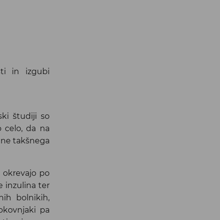
dodanim
cinkom in
vitamini.
ti in izgubi
ki študiji so
o celo, da na
ine takšnega
i okrevajo po
e inzulina ter
ih bolnikih,
okovnjaki pa