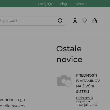
O podjetju
Blog
Kontakt
Ostale
novice
PREDNOSTI
B VITAMINOV
NA ŽIVČNI
SISTEM
Prehranska
 Vendar so ga
dopolnila
02. jul.. 2023
darilo svojim