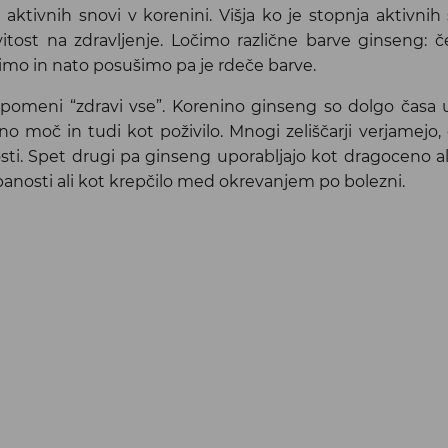
tivnih snovi v korenini. Višja ko je stopnja aktivnih s
tost na zdravljenje. Ločimo različne barve ginseng: č
imo in nato posušimo pa je rdeče barve.
 pomeni “zdravi vse”. Korenino ginseng so dolgo časa u
elesno moč in tudi kot poživilo. Mnogi zeliščarji verjamej
sti. Spet drugi pa ginseng uporabljajo kot dragoceno al
rpanosti ali kot krepčilo med okrevanjem po bolezni.