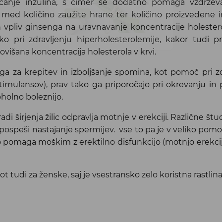
čanje inzulina, s čimer še dodatno pomaga vzdržev
e med količino zaužite hrane ter količino proizvedene 
 vpliv ginsenga na uravnavanje koncentracije holesterol
Strinjam se s pravilnikom zasebnosti, ki ga najdete
Tukaj
pri zdravljenju hiperholesterolemije, kakor tudi pri
Prijava
ovišana koncentracija holesterola v krvi.
ga za krepitev in izboljšanje spomina, kot pomoč pri z
timulansov), prav tako ga priporočajo pri okrevanju in
oholno boleznijo.
i širjenja žilic odpravlja motnje v erekciji. Različne štud
pospeši nastajanje spermijev. vse to pa je v veliko pom
o pomaga moškim z erektilno disfunkcijo (motnjo erekcije)
 tudi za ženske, saj je vsestransko zelo koristna rastlina