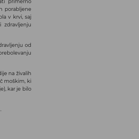
ati primerno
in porabljene
a v krvi, saj
 zdravljenju
dravljenju od
 prebolevanju
ije na živalih
oč moškim, ki
, kar je bilo
.