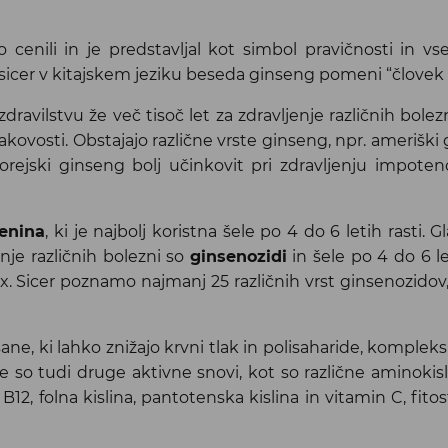
 cenili in je predstavljal kot simbol pravičnosti in v
sicer v kitajskem jeziku beseda ginseng pomeni “človek 
ravilstvu že več tisoč let za zdravljenje različnih bole
kakovosti. Obstajajo različne vrste ginseng, npr. ameriški 
Korejski ginseng bolj učinkovit pri zdravljenju impot
enina
, ki je najbolj koristna šele po 4 do 6 letih rasti. 
enje različnih bolezni so
ginsenozidi
in šele po 4 do 6 l
. Sicer poznamo najmanj 25 različnih vrst ginsenozidov,
ne, ki lahko znižajo krvni tlak in polisaharide, komple
ne so tudi druge aktivne snovi, kot so različne aminokisl
12, folna kislina, pantotenska kislina in vitamin C, fitos