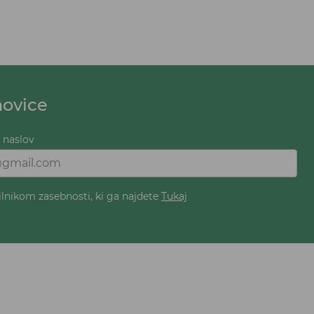
novice
i naslov
ilnikom zasebnosti, ki ga najdete
Tukaj