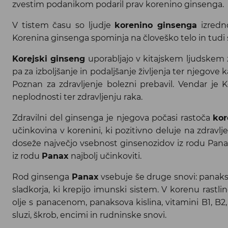
zvestim podanikom podaril prav korenino ginsenga.
V tistem času so ljudje
korenino ginsenga
izredno
Korenina ginsenga spominja na človeško telo in tudi 
Korejski ginseng
uporabljajo v kitajskem ljudskem zd
pa za izboljšanje in podaljšanje življenja ter njegove 
Poznan za zdravljenje bolezni prebavil. Vendar je 
neplodnosti ter zdravljenju raka.
Zdravilni del ginsenga je njegova počasi rastoča
kor
učinkovina v korenini, ki pozitivno deluje na zdravlj
doseže največjo vsebnost ginsenozidov iz rodu Panax
iz rodu
Panax
najbolj učinkoviti.
Rod ginsenga
Panax
vsebuje še druge snovi: panaksa
sladkorja, ki krepijo imunski sistem. V korenu rastli
olje s panacenom, panaksova kislina, vitamini B1, B2, B
sluzi, škrob, encimi in rudninske snovi.