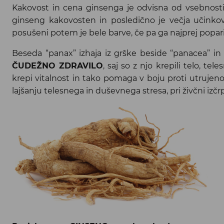
Kakovost in cena ginsenga je odvisna od vsebnosti ak
ginseng kakovosten in posledično je večja učinkovi
posušeni potem je bele barve, če pa ga najprej popar
Beseda “panax” izhaja iz grške beside “panacea” in
ČUDEŽNO ZDRAVILO
, saj so z njo krepili telo, t
krepi vitalnost in tako pomaga v boju proti utrujeno
lajšanju telesnega in duševnega stresa, pri živčni izč