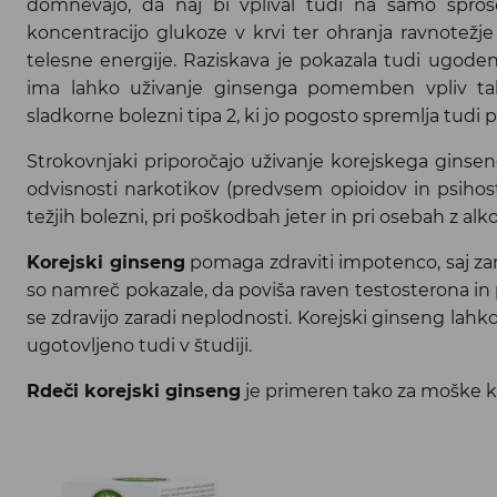
domnevajo, da naj bi vplival tudi na samo sproš
koncentracijo glukoze v krvi ter ohranja ravnotežj
telesne energije. Raziskava je pokazala tudi ugoden
ima lahko uživanje ginsenga pomemben vpliv tako 
sladkorne bolezni tipa 2, ki jo pogosto spremlja tudi p
Strokovnjaki priporočajo uživanje korejskega ginsen
odvisnosti narkotikov (predvsem opioidov in psihos
težjih bolezni, pri poškodbah jeter in pri osebah z alk
Korejski ginseng
pomaga zdraviti impotenco, saj zarad
so namreč pokazale, da poviša raven testosterona in 
se zdravijo zaradi neplodnosti. Korejski ginseng lahk
ugotovljeno tudi v študiji.
Rdeči korejski ginseng
je primeren tako za moške kot