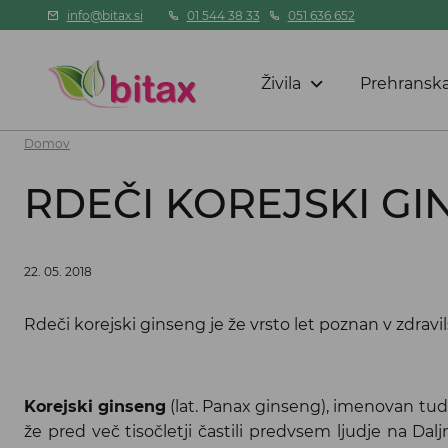
info@bitax.si
01 544 38 33
051 636 652
Živila
Prehranska
Domov
RDEČI KOREJSKI GI
22. 05. 2018
Rdeči korejski ginseng je že vrsto let poznan v zdravi
Korejski ginseng
(lat. Panax ginseng), imenovan tudi
že pred več tisočletji častili predvsem ljudje na Da