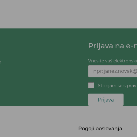
Prijava na e-
Vnesite vaš elektronsk
h
Strinjam se s prav
Prijava
Pogoji poslovanja