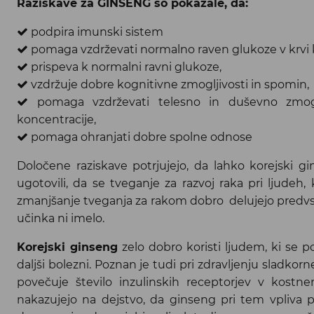
Raziskave za GINSENG so pokazale, da:
podpira imunski sistem
pomaga vzdrževati normalno raven glukoze v krvi ko
prispeva k normalni ravni glukoze,
vzdržuje dobre kognitivne zmogljivosti in spomin,
pomaga vzdrževati telesno in duševno zmogljiv
koncentracije,
pomaga ohranjati dobre spolne odnose
Določene raziskave potrjujejo, da lahko korejski gins
ugotovili, da se tveganje za razvoj raka pri ljudeh,
zmanjšanje tveganja za rakom dobro delujejo predvs
učinka ni imelo.
Korejski ginseng
zelo dobro koristi ljudem, ki se p
daljši bolezni. Poznan je tudi pri zdravljenju sladkorn
povečuje število inzulinskih receptorjev v kostne
nakazujejo na dejstvo, da ginseng pri tem vpliva 