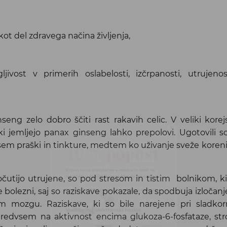
t del zdravega načina življenja,
ost v primerih oslabelosti, izčrpanosti, utrujenos
eng zelo dobro ščiti rast rakavih celic. V veliki korejs
 ki jemljejo panax ginseng lahko prepolovi. Ugotovili s
Prijavi se na brezplačne e-novice in bodi na
em praški in tinkture, medtem ko uživanje sveže koren
tekočem o akcijskih ponudbah in novostih.
očutijo utrujene, so pod stresom in tistim bolnikom, k
Prejel/a boš 10% popust na enkraten nakup.
e bolezni, saj so raziskave pokazale, da spodbuja izločanj
m mozgu. Raziskave, ki so bile narejene pri sladkorn
predvsem na aktivnost encima glukoza-6-fosfataze, str
Vnesite vaš elektronski naslov