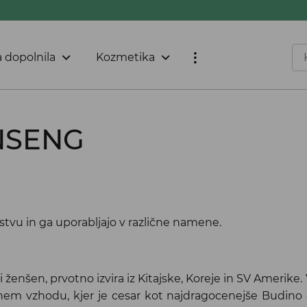
 dopolnila
Kozmetika
NSENG
lstvu in ga uporabljajo v različne namene.
 ženšen, prvotno izvira iz Kitajske, Koreje in SV Amerike.
ljnem vzhodu, kjer je cesar kot najdragocenejše Budino 