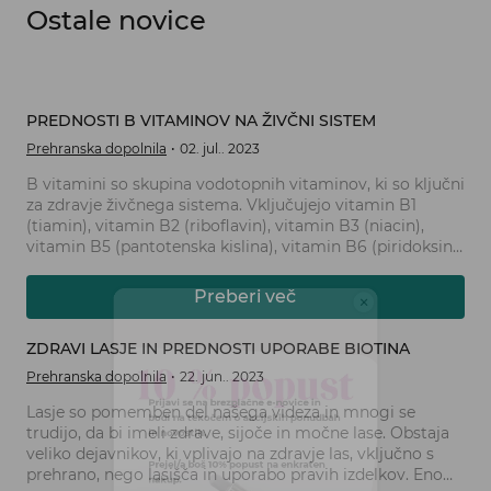
Ostale novice
PREDNOSTI B VITAMINOV NA ŽIVČNI SISTEM
Prehranska dopolnila
02. jul.. 2023
B vitamini so skupina vodotopnih vitaminov, ki so ključni
za zdravje živčnega sistema. Vključujejo vitamin B1
(tiamin), vitamin B2 (riboflavin), vitamin B3 (niacin),
vitamin B5 (pantotenska kislina), vitamin B6 (piridoksin),
vitamin B7 (biotin), vitamin B9 (folna kislina) in vitamin
B12 (kobalamin). Te vitamine je treba redno vnašati s
Preberi več
hrano ali prehranskimi dopolnili, saj imajo pomembno
vlogo pri ohranjanju zdravja živcev in živčnega sistema.
Prijavi se na brezplačne e-novice in
ZDRAVI LASJE IN PREDNOSTI UPORABE BIOTINA
bodi na tekočem o akcijskih ponudbah
Prehranska dopolnila
22. jun.. 2023
in novostih.
Lasje so pomemben del našega videza in mnogi se
trudijo, da bi imeli zdrave, sijoče in močne lase. Obstaja
Prejel/a boš 10% popust na enkraten
veliko dejavnikov, ki vplivajo na zdravje las, vključno s
nakup.
prehrano, nego lasišča in uporabo pravih izdelkov. Eno