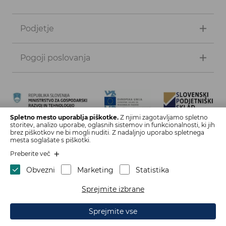
Podjetje
Pogoji poslovanja
Spletno mesto uporablja piškotke.
Z njimi zagotavljamo spletno
storitev, analizo uporabe, oglasnih sistemov in funkcionalnosti, ki jih
Naložbo izdelave spletne strani in spletne trgovine sofinancirata
brez piškotkov ne bi mogli nuditi. Z nadaljnjo uporabo spletnega
Republika Slovenija in Evropska unija iz Evropskega sklada za
mesta soglašate s piškotki.
regionalni razvoj. Sofinanciranje je bilo pridobljeno preko vavčerja
Preberite več
za digitalni marketing.
Obvezni
Marketing
Statistika
Sprejmite izbrane
Naziv: Bitax, d.o.o., Attemsov trg 9 B, 3342 Gornji Grad,
Slovenia, SI23779861
Sprejmite vse
Izdelava spletne strani: Sitexo.com