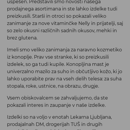
uspešen. Predstavili smo novosti našega
prodajnega asortimana in ste lahko izdelke tudi
preizkusili. Starši in otroci so pokazali veliko
zanimanje za nove vitaminčke Nelly in prijatelji, saj
so zelo okusni različnih sadnih okusov, mehki in
brez glutena.
Imeli smo veliko zanimanja za naravno kozmetiko
iz konoplje. Prav vse stranke, ki so preizkusili
izdelek, so ga tudi kupile. Konopljina mast je
univerzalno mazilo za suho in občutljivo kožo, ki jo
lahko uporabite prav na vseh delih telesa: za suha
stopala, roke, ustnice, na obrazu, drugje.
Vsem obiskovalcem se zahvaljujemo, da ste
pokazali interes in zaupanje v naše izdelke.
Izdelki so na voljo v enotah Lekarna Ljubljana,
prodajalnah DM, drogerijah TUŠ in drugih