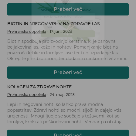
izmed ključnih hranil, ki igrajo pomembno vlogo pri
ohranjanju zdravih las, je biotin.
Preberi več
Vnesite vaš elektronski naslov
BIOTIN IN NJEGOV VPLIV NA ZDRAVJE LAS
Prehranska dopolnila
17. jun.. 2023
Strinjam se s pravilnikom zasebnosti, ki ga najdete
Biotin spodbuja proizvodnjo keratina, ki je osnovna
Tukaj
beljakovina las, kože in nohtov. Pomanjkanje biotina
povzroča krhke in lomljive lase ter tudi izpadanje las.
Prijava
Okrepite jih z biotinom, ter dodanim cinkom in vitamini.
Preberi več
KOLAGEN ZA ZDRAVE NOHTE
Prehranska dopolnila
24. maj.. 2023
Lepi in negovani nohti so lahko prava modna
popestritev. Zdravi nohti so močni, sijoči in dajejo vtis
urejenosti. Mnogi ljudje se soočajo s težavami, kot so
lomljivi, krhki ali poškodovani nohti. Vendar pa obstaja
ena ključna sestavina, ki lahko pomaga izboljšati zdravje
nohtov - kolagen.
Preberi več