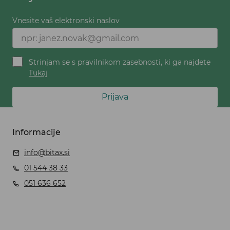
Vnesite vaš elektronski naslov
Strinjam se s pravilnikom zasebnosti, ki ga najdete
Tukaj
Prijava
Informacije
info@bitax.si
01 544 38 33
051 636 652