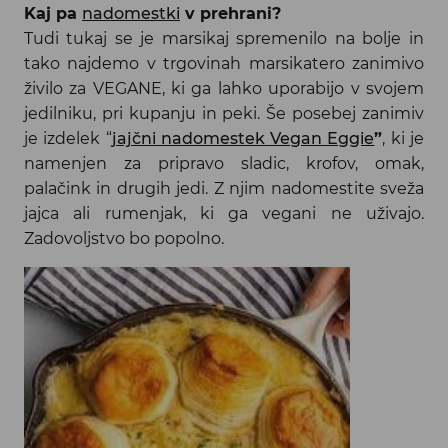
Kaj pa
nadomestki
v prehrani?
Tudi tukaj se je marsikaj spremenilo na bolje in
tako najdemo v trgovinah marsikatero zanimivo
živilo za VEGANE, ki ga lahko uporabijo v svojem
jedilniku, pri kupanju in peki. Še posebej zanimiv
je izdelek “
jajčni nadomestek Vegan Eggie
”
, ki je
namenjen za pripravo sladic, krofov, omak,
palačink in drugih jedi. Z njim nadomestite sveža
jajca ali rumenjak, ki ga vegani ne uživajo.
Zadovoljstvo bo popolno.