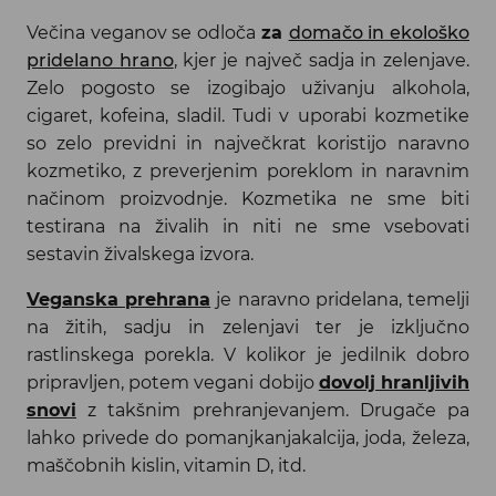
Večina veganov se odloča
za
domačo in ekološko
pridelano hrano
, kjer je največ sadja in zelenjave.
Zelo pogosto se izogibajo uživanju alkohola,
cigaret, kofeina, sladil. Tudi v uporabi kozmetike
so zelo previdni in največkrat koristijo naravno
kozmetiko, z preverjenim poreklom in naravnim
načinom proizvodnje. Kozmetika ne sme biti
testirana na živalih in niti ne sme vsebovati
sestavin živalskega izvora.
Veganska prehrana
je naravno pridelana, temelji
na žitih, sadju in zelenjavi ter je izključno
rastlinskega porekla. V kolikor je jedilnik dobro
pripravljen, potem vegani dobijo
dovolj hranljivih
snovi
z takšnim prehranjevanjem. Drugače pa
lahko privede do pomanjkanjakalcija, joda, železa,
maščobnih kislin, vitamin D, itd.