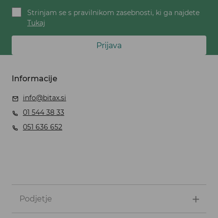
Strinjam se s pravilnikom zasebnosti, ki ga najdete
Tukaj
Prijava
Informacije
info@bitax.si
01 544 38 33
051 636 652
Podjetje