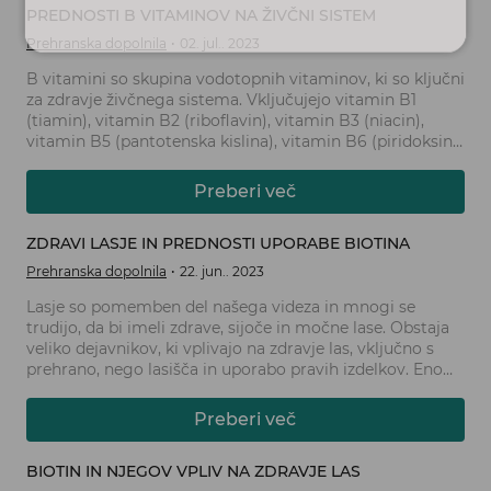
PREDNOSTI B VITAMINOV NA ŽIVČNI SISTEM
Prehranska dopolnila
02. jul.. 2023
B vitamini so skupina vodotopnih vitaminov, ki so ključni
za zdravje živčnega sistema. Vključujejo vitamin B1
(tiamin), vitamin B2 (riboflavin), vitamin B3 (niacin),
vitamin B5 (pantotenska kislina), vitamin B6 (piridoksin),
vitamin B7 (biotin), vitamin B9 (folna kislina) in vitamin
B12 (kobalamin). Te vitamine je treba redno vnašati s
Preberi več
hrano ali prehranskimi dopolnili, saj imajo pomembno
vlogo pri ohranjanju zdravja živcev in živčnega sistema.
ZDRAVI LASJE IN PREDNOSTI UPORABE BIOTINA
Prehranska dopolnila
22. jun.. 2023
Lasje so pomemben del našega videza in mnogi se
trudijo, da bi imeli zdrave, sijoče in močne lase. Obstaja
veliko dejavnikov, ki vplivajo na zdravje las, vključno s
prehrano, nego lasišča in uporabo pravih izdelkov. Eno
izmed ključnih hranil, ki igrajo pomembno vlogo pri
ohranjanju zdravih las, je biotin.
Preberi več
BIOTIN IN NJEGOV VPLIV NA ZDRAVJE LAS