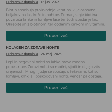
Prehranska dopolnila
17. jun.. 2023
Biotin spodbuja proizvodnjo keratina, ki je osnovna
beljakovina las, kože in nohtov. Pomanjkanje biotina
povzroča krhke in lomljive lase ter tudi izpadanje las.
Okrepite jih z biotinom, ter dodanim cinkom in vitamini.
Preberi več
KOLAGEN ZA ZDRAVE NOHTE
Prehranska dopolnila
24. maj.. 2023
Lepi in negovani nohti so lahko prava modna
popestritev. Zdravi nohti so močni, sijoči in dajejo vtis
urejenosti. Mnogi ljudje se soočajo s težavami, kot so
lomljivi, krhki ali poškodovani nohti. Vendar pa obstaja
ena ključna sestavina, ki lahko pomaga izboljšati zdravje
nohtov - kolagen.
Preberi več