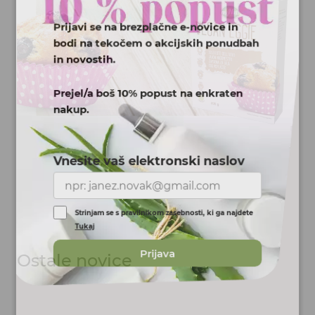
Prijavi se na brezplačne e-novice in
bodi na tekočem o akcijskih ponudbah
in novostih.
Prejel/a boš 10% popust na enkraten
nakup.
Vnesite vaš elektronski naslov
Strinjam se s pravilnikom zasebnosti, ki ga najdete
Tukaj
Ostale novice
Prijava