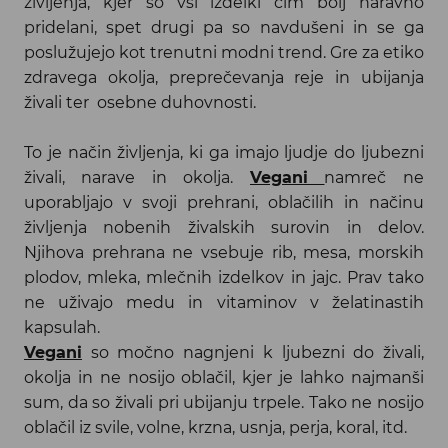
življenja, kjer so vsi izdelki čim bolj naravno
pridelani, spet drugi pa so navdušeni in se ga
poslužujejo kot trenutni modni trend. Gre za etiko
zdravega okolja, preprečevanja reje in ubijanja
živali ter osebne duhovnosti.
To je način življenja, ki ga imajo ljudje do ljubezni
živali, narave in okolja.
Vegani
namreč ne
uporabljajo v svoji prehrani, oblačilih in načinu
življenja nobenih živalskih surovin in delov.
Njihova prehrana ne vsebuje rib, mesa, morskih
plodov, mleka, mlečnih izdelkov in jajc. Prav tako
ne uživajo medu in vitaminov v želatinastih
kapsulah.
Vegani
so močno nagnjeni k ljubezni do živali,
okolja in ne nosijo oblačil, kjer je lahko najmanši
sum, da so živali pri ubijanju trpele. Tako ne nosijo
oblačil iz svile, volne, krzna, usnja, perja, koral, itd.