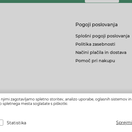
Pogoji poslovanja
Splošni pogoji poslovanja
Politika zasebnosti
Načini plačila in dostava
Pomoč pri nakupu
 njimi zagotavljamo spletno storitev, analizo uporabe, oglasnih sistemov in 
o spletnega mesta soglašate s piškotki.
ika Slovenija in Evropska unija iz Evropskega sklada za regionalni razvoj. So
Sprejmi
Statistika