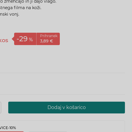
žo zmehčajo in ji dajo vlago.
tnega filma na koži.
ski vonj.
Prihranek
-29
kos
%
3,
89
€
Dodaj v košarico
ICE-10%