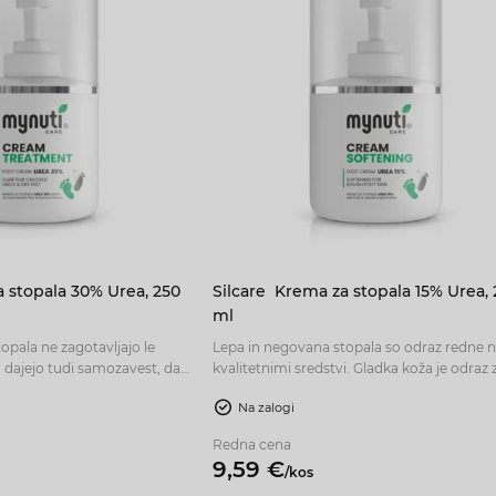
 stopala 30% Urea, 250
Silcare
Krema za stopala 15% Urea, 
ml
opala ne zagotavljajo le
Lepa in negovana stopala so odraz redne n
dajejo tudi samozavest, da
kvalitetnimi sredstvi. Gladka koža je odraz
no, ne glede na situacijo. So
kože in vam daje samozavest v vsaki situaci
Na zalogi
tskega videza. Če je vaša koža
Krema za stopala s 15% sečnino jih bodo
 hrapava ter potrebuje
navlažila, nahranila in zaščitila pred izsušitvi
Redna cena
je ta izdelek ravno pravšnji
Preprečuje nastanek suhe in trde kože na 
9,
59
€
/
kos
ter vseskozi zagotavlja zaščito na nogah.