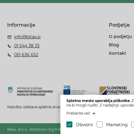
Informacije
Podjetje
O podjetju
info@bitax.si
Blog
01 544 38 33
Kontakt
051 636 652
Spletno mesto uporablja piškotke.
Z
ne bi mogli nuditi. Z nadaljnjo uporab
Naložbo izdelave spletne strani in spletne trgovine sofinancirata Republ
Preberite več
Obvezni
Marketing
Bitax, d.o.o., Attemsov trg 9 B, 3342 Gornji Grad, Slovenia, SI23779861