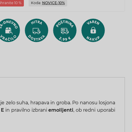
ihranite 10 %
Koda:
NOVICE-10%
 je zelo suha, hrapava in groba. Po nanosu losjona
 E
in pravilno izbrani
emolijenti
, ob redni uporabi