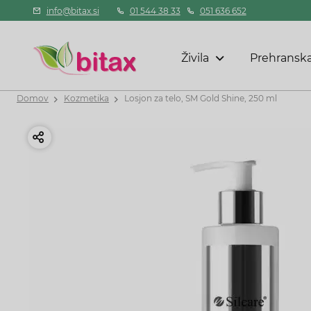
info@bitax.si
01 544 38 33
051 636 652
Živila
Prehranska
Domov
Kozmetika
Losjon za telo, SM Gold Shine, 250 ml