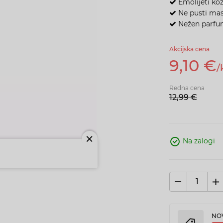
E
molijeti ko
Ne
pusti mas
Nežen parfum
Akcijska cena
9,
10
€
/
Redna cena
12,
99
€
Na zalogi
M
NOV