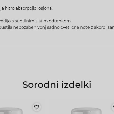
a hitro absorpcijo losjona.
etlijo s subtilnim zlatim odtenkom.
pustila nepozaben vonj sadno cvetlične note z akordi san
Prijavi se na brezplačne e-novice in bodi na
tekočem o akcijskih ponudbah in novostih.
Prejel/a boš 10% popust na enkraten nakup.
Vnesite vaš elektronski naslov
Sorodni izdelki
Strinjam se s pravilnikom zasebnosti, ki ga najdete
Tukaj
Prijava