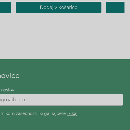
Dodaj v košarico
novice
i naslov
ilnikom zasebnosti, ki ga najdete
Tukaj