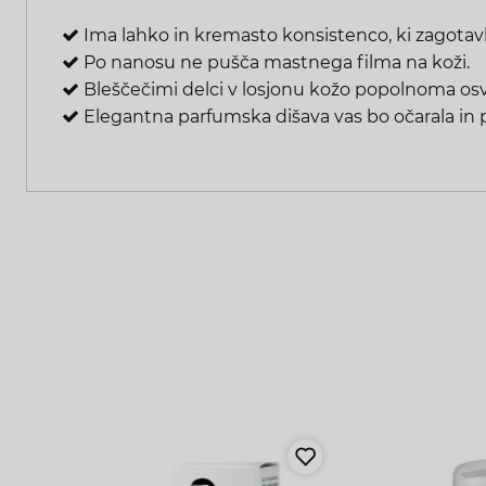
Ima lahko in
kremasto konsistenco, ki zagotavlj
Po nanosu ne pušča
mastnega filma na koži.
Bleščečimi delci v losjonu kožo popolnoma osv
Elegantna parfumska dišava vas bo očarala in 