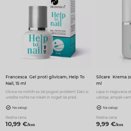
Francesca
Gel proti glivicam, Help To
Silcare
Krema za
Nail, 15 ml
ml
Glivice na nohtih so žal pogost problem! Zato si
Lepa in negovana st
uredite nohte na rokah in nogah še pred
udobja, ampak vam 
poletjem z ustreznim gelom, ki ščiti nohte pred
se počutite zadovolj
Na zalogi
Na zalogi
glivicami. Naj zasijejo v toplem poletju in vam
znak zdravja in este
vlivajo samozavest. Vrhunski GEL, ki učinkovito
na stopalih suha in
Redna cena
Redna cena
zavira rast in razmnoževanje mikrobov z
regeneracijo, potem 
10,
99
€
9,
99
€
/
kos
/
kos
aktivnimi sestavinami. Je zanesljiv prijatelj, ki
za vas.
pomaga ohranjati lepe in zdrave nohte.