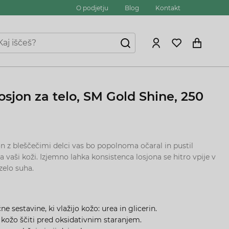
O podjetju
Blog
Kontakt
osjon za telo, SM Gold Shine, 250
n z bleščečimi delci vas bo popolnoma očaral in pustil
a vaši koži. Izjemno lahka konsistenca losjona se hitro vpije v
zelo suha.
ne sestavine, ki vlažijo kožo:
urea in glicerin.
i kožo ščiti pred oksidativnim staranjem.