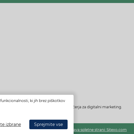
funkcionalnosti, ki jih brez piškotkov
financiranje je bilo pridobljeno preko vavčerja za digitalni marketing.
te izbrane
Sprejmite vse
Izdelava spletne strani: Sitexo.com