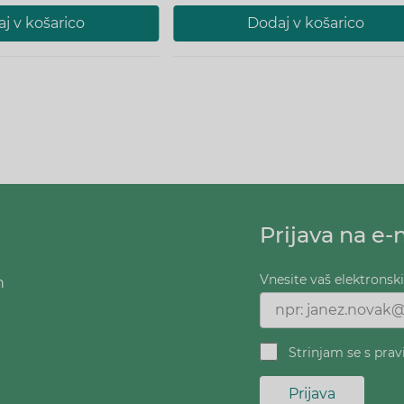
j v košarico
Dodaj v košarico
Prijava na e-
Vnesite vaš elektronsk
h
Strinjam se s prav
Prijava