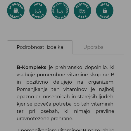
Podrobnosti izdelka
Uporaba
Se
B-Kompleks
je prehransko dopolnilo, ki
vsebuje pomembne vitamine skupine B
in pozitivno delujejo na organizem.
Pomanjkanje teh vitaminov je najbolj
opazno pri nosečnicah in starejših ljudeh,
kjer se poveča potreba po teh vitaminih,
ter pri osebah, ki nimajo pravilne
uravnotežene prehrane.
Z pomanjkanjem vitaminov B pa se lahko