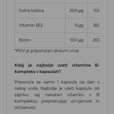
Folna kislina
200
μg
100%
Vitamin B12
9
μg
360%
Biotin
100
μg
200%
*PDV je priporočen dnevni vnos
Kdaj je najbolje vzeti vitamine B-
kompleks v kapsulah?
Priporoča se samo 1 kapsula na dan z
nekaj vode. Najbolje je vzeti kapsulo ob
zajtrku, saj nekateri vitamini v B
kompleksu preprečujejo utrujenost in
izčrpanost.