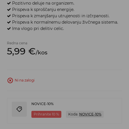
Pozitivno deluje na organizem.
P
rispeva k sproščanju energije.
P
rispeva k zmanjšanju utrujenosti in izčrpanosti.
Prispeva k normalnemu delovanju živčnega sistema.
Ima vlogo pri delitiv celic.
Redna cena
5,
99
€
/
kos
Ni na zalogi
NOVICE-10%
Prihranite 10 %
Koda:
NOVICE-10%