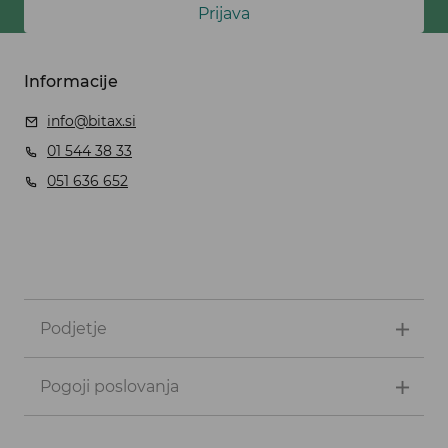
Prijava
Informacije
info@bitax.si
01 544 38 33
051 636 652
Podjetje
Pogoji poslovanja