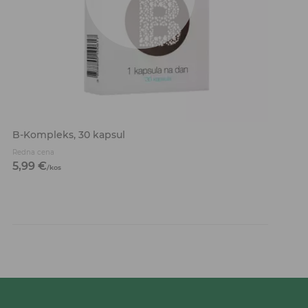
B-Kompleks, 30 kapsul
Redna cena
5,
99
€
/
kos