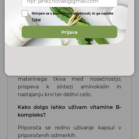
nalagajo, zato jih v priporočenih količinah
Strinjam se s pravilnikom zasebnosti, ki ga najdete
lahko uživamo vsak dan.
Tukaj
Ali je primeren za nosečnice in doječe
Prijava
mamice?
Seveda. Kapsule B-kompleks se lahko v
času nosečnosti in dojenja normalno
uživajo zaradi povečanih potreb v tem
času. Folna kislina prispeva k razvoju
materinega tkiva med nosečnostjo,
prispeva k sintezi aminokislin in
nastajanju krvi ter delitvi celic.
Kako dolgo lahko uživam vitamine B-
kompleks?
Priporoča se redno uživanje kapsul v
priporočenih odmerkih