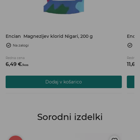
Encian
Magnezijev klorid Nigari, 200 g
Encia
Na zalogi
Na 
Redna cena
Redna 
6,
49
€
11,
69
/
kos
Dodaj v košarico
Sorodni izdelki