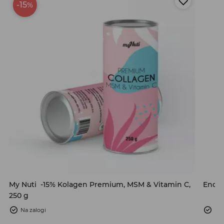
-15
%
My Nuti
-15% Kolagen Premium, MSM & Vitamin C,
Encia
250 g
Na zalogi
Na 