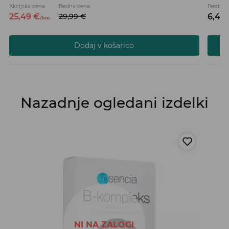
Akcijska cena
Redna cena
Redna 
25,
49
€
29,
99
€
6,
49
/
kos
Dodaj v košarico
Nazadnje ogledani izdelki
NI NA ZALOGI